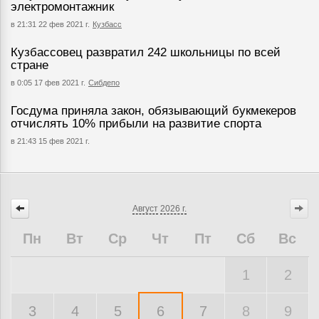
электромонтажник
в 21:31 22 фев 2021 г.
Кузбасс
Кузбассовец развратил 242 школьницы по всей
стране
в 0:05 17 фев 2021 г.
Сибдепо
Госдума приняла закон, обязывающий букмекеров
отчислять 10% прибыли на развитие спорта
в 21:43 15 фев 2021 г.
Август
2026 г.
Пн
Вт
Ср
Чт
Пт
Сб
Вс
1
2
3
4
5
6
7
8
9