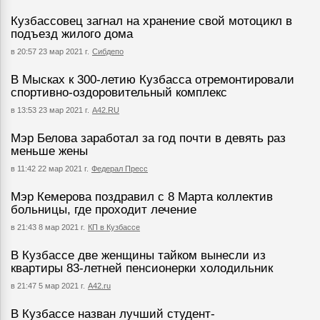
Кузбассовец загнал на хранение свой мотоцикл в
подъезд жилого дома
в 20:57 23 мар 2021 г.
Сибдепо
В Мысках к 300-летию Кузбасса отремонтировали
спортивно-оздоровительный комплекс
в 13:53 23 мар 2021 г.
А42.RU
Мэр Белова заработал за год почти в девять раз
меньше жены
в 11:42 22 мар 2021 г.
Федерал Пресс
Мэр Кемерова поздравил с 8 Марта коллектив
больницы, где проходит лечение
в 21:43 8 мар 2021 г.
КП в Кузбассе
В Кузбассе две женщины тайком вынесли из
квартиры 83-летней пенсионерки холодильник
в 21:47 5 мар 2021 г.
А42.ru
В Кузбассе назван лучший студент-