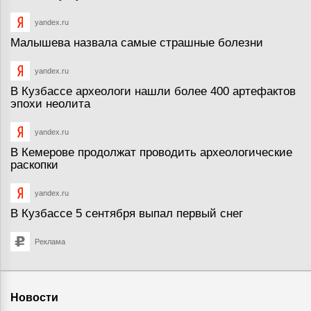
yandex.ru
Малышева назвала самые страшные болезни
yandex.ru
В Кузбассе археологи нашли более 400 артефактов
эпохи неолита
yandex.ru
В Кемерове продолжат проводить археологические
раскопки
yandex.ru
В Кузбассе 5 сентября выпал первый снег
Реклама
Новости