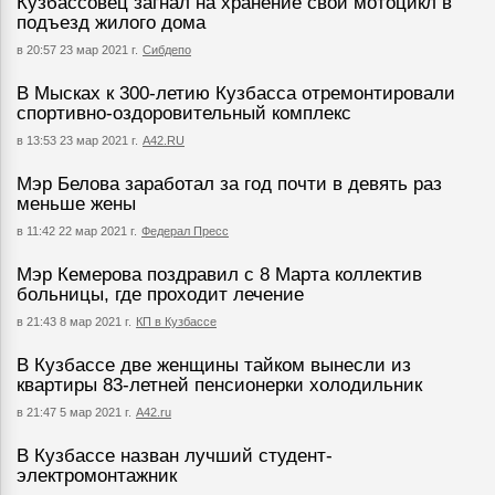
Кузбассовец загнал на хранение свой мотоцикл в
подъезд жилого дома
в 20:57 23 мар 2021 г.
Сибдепо
В Мысках к 300-летию Кузбасса отремонтировали
спортивно-оздоровительный комплекс
в 13:53 23 мар 2021 г.
А42.RU
Мэр Белова заработал за год почти в девять раз
меньше жены
в 11:42 22 мар 2021 г.
Федерал Пресс
Мэр Кемерова поздравил с 8 Марта коллектив
больницы, где проходит лечение
в 21:43 8 мар 2021 г.
КП в Кузбассе
В Кузбассе две женщины тайком вынесли из
квартиры 83-летней пенсионерки холодильник
в 21:47 5 мар 2021 г.
А42.ru
В Кузбассе назван лучший студент-
электромонтажник