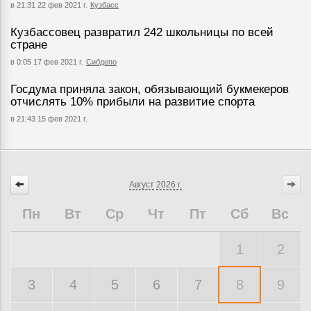
в 21:31 22 фев 2021 г.
Кузбасс
Кузбассовец развратил 242 школьницы по всей
стране
в 0:05 17 фев 2021 г.
Сибдепо
Госдума приняла закон, обязывающий букмекеров
отчислять 10% прибыли на развитие спорта
в 21:43 15 фев 2021 г.
Август
2026 г.
Пн
Вт
Ср
Чт
Пт
Сб
Вс
1
2
3
4
5
6
7
8
9