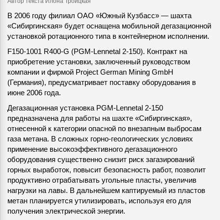
Автор текста Илона Троицкая
В 2006 году филиал ОАО «Южный Кузбасс» — шахта
«Сибиргинская» будет оснащена мобильной дегазационной
установкой ротационного типа в контейнерном исполнении.
F150-1001 R400-G (PGM-Lennetal 2-150). Контракт на
приобретение установки, заключенный руководством
компании и фирмой Project German Mining GmbH
(Германия), предусматривает поставку оборудования в
июне 2006 года.
Дегазационная установка PGM-Lennetal 2-150
предназначена для работы на шахте «Сибиргинская»,
отнесенной к категории опасной по внезапным выбросам
газа метана. В сложных горно-геологических условиях
применение высокоэффективного дегазационного
оборудования существенно снизит риск загазирований
горных выработок, повысит безопасность работ, позволит
продуктивно отрабатывать угольные пласты, увеличив
нагрузки на лавы. В дальнейшем каптируемый из пластов
метан планируется утилизировать, используя его для
получения электрической энергии.