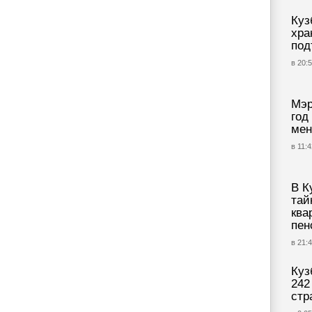
Куз
хра
под
в 20:5
Мэр
год
мен
в 11:4
В К
тай
ква
пен
в 21:4
Куз
242
стр