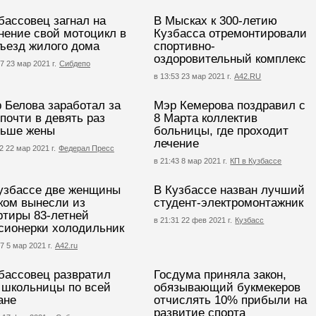
бассовец загнал на
В Мысках к 300-летию
нение свой мотоцикл в
Кузбасса отремонтировали
ъезд жилого дома
спортивно-
оздоровительный комплекс
7 23 мар 2021 г.
Сибдепо
в 13:53 23 мар 2021 г.
А42.RU
 Белова заработал за
Мэр Кемерова поздравил с
 почти в девять раз
8 Марта коллектив
ьше жены
больницы, где проходит
лечение
2 22 мар 2021 г.
Федерал Пресс
в 21:43 8 мар 2021 г.
КП в Кузбассе
узбассе две женщины
В Кузбассе назван лучший
ком вынесли из
студент-электромонтажник
ртиры 83-летней
в 21:31 22 фев 2021 г.
Кузбасс
сионерки холодильник
7 5 мар 2021 г.
А42.ru
бассовец развратил
Госдума приняла закон,
 школьницы по всей
обязывающий букмекеров
ане
отчислять 10% прибыли на
развитие спорта