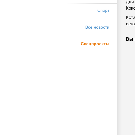
для
Кок
Спорт
Кста
сег
Все новости
Вы 
Спецпроекты