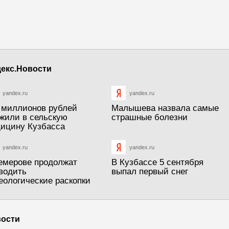
екс.Новости
yandex.ru
yandex.ru
 миллионов рублей
Малышева назвала самые
жили в сельскую
страшные болезни
ицину Кузбасса
yandex.ru
yandex.ru
емерове продолжат
В Кузбассе 5 сентября
водить
выпал первый снег
еологические раскопки
ости