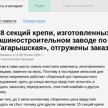
Радио
ты и интернет
7 августа, пятница,
10
:
23
т новости
Комментарии
28 секций крепи, изготовленн
ашиностроительном заводе по 
Тагарышская», отгружены зака
ликовано
в 12:09 29 июн 2006 г.
р текста Илона Троицкая
аж в лаве шахты нового очистного комплекса, изготовленного
инцами, намечен на июль. Поэтому в последние июньские дни
бенно напряженно работает сборочный цех горношахтного
рудования: здесь до конца месяца предстоит испытать и
дать заказчику перегружатель, очистной комбайн и другую
ику.
е того, до 1 июля коллективу сборочного цеха предстоит
дать на сбыт технику для других заказчиков: 15 секций крепи