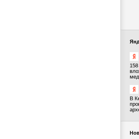
Янд
158
вло
мед
В К
про
арх
Нов