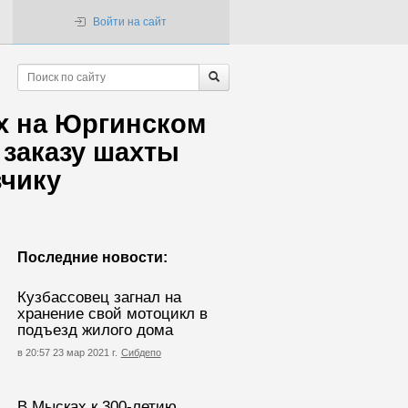
Войти на сайт
ых на Юргинском
заказу шахты
зчику
Последние новости:
Кузбассовец загнал на
хранение свой мотоцикл в
подъезд жилого дома
в 20:57 23 мар 2021 г.
Сибдепо
В Мысках к 300-летию