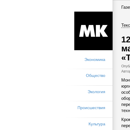
Газе
Текс
1
м
«
Экономика
Опуб
Авто
Общество
Монт
юрг
Экология
осо
обо
пере
Происшествия
техн
Кром
Культура
пере