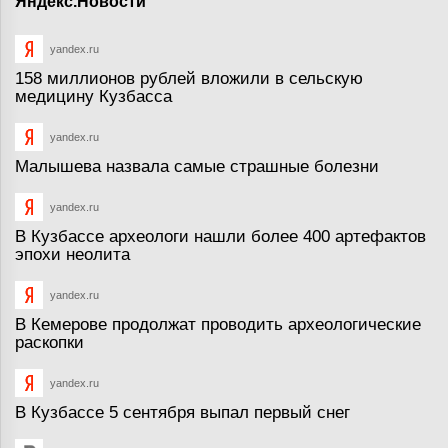
Яндекс.Новости
yandex.ru
158 миллионов рублей вложили в сельскую
медицину Кузбасса
yandex.ru
Малышева назвала самые страшные болезни
yandex.ru
В Кузбассе археологи нашли более 400 артефактов
эпохи неолита
yandex.ru
В Кемерове продолжат проводить археологические
раскопки
yandex.ru
В Кузбассе 5 сентября выпал первый снег