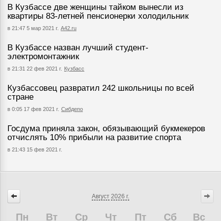
В Кузбассе две женщины тайком вынесли из
квартиры 83-летней пенсионерки холодильник
в 21:47 5 мар 2021 г.
А42.ru
В Кузбассе назван лучший студент-
электромонтажник
в 21:31 22 фев 2021 г.
Кузбасс
Кузбассовец развратил 242 школьницы по всей
стране
в 0:05 17 фев 2021 г.
Сибдепо
Госдума приняла закон, обязывающий букмекеров
отчислять 10% прибыли на развитие спорта
в 21:43 15 фев 2021 г.
Август
2026 г.
Пн
Вт
Ср
Чт
Пт
Сб
Вс