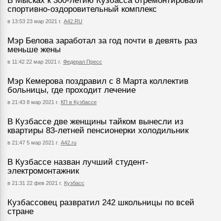
В Мысках к 300-летию Кузбасса отремонтировали
спортивно-оздоровительный комплекс
в 13:53 23 мар 2021 г.
А42.RU
Мэр Белова заработал за год почти в девять раз
меньше жены
в 11:42 22 мар 2021 г.
Федерал Пресс
Мэр Кемерова поздравил с 8 Марта коллектив
больницы, где проходит лечение
в 21:43 8 мар 2021 г.
КП в Кузбассе
В Кузбассе две женщины тайком вынесли из
квартиры 83-летней пенсионерки холодильник
в 21:47 5 мар 2021 г.
А42.ru
В Кузбассе назван лучший студент-
электромонтажник
в 21:31 22 фев 2021 г.
Кузбасс
Кузбассовец развратил 242 школьницы по всей
стране