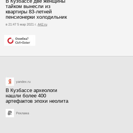
В Кузбассе две женщины
тайком вынесли из
квартиры 83-летней
пенсионерки холодильник
в 21:47 5 мар 2021 г.
А42.ru
yandex.ru
В Кузбассе археологи
нашли более 400
артефактов эпохи неолита
Реклама