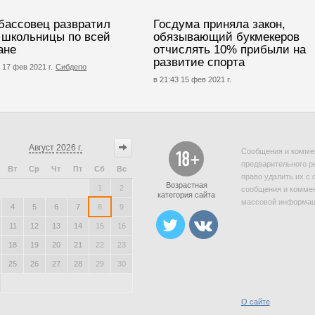
бассовец развратил
Госдума приняла закон,
 школьницы по всей
обязывающий букмекеров
ане
отчислять 10% прибыли на
развитие спорта
 17 фев 2021 г.
Сибдепо
в 21:43 15 фев 2021 г.
Август
2026 г.
Сообщения и коммен
предварительного р
Вт
Ср
Чт
Пт
Сб
Вс
право удалить их с 
Возрастная
1
2
сообщения и коммен
категория сайта
массовой информаци
4
5
6
7
8
9
11
12
13
14
15
16
18
19
20
21
22
23
25
26
27
28
29
30
О сайте