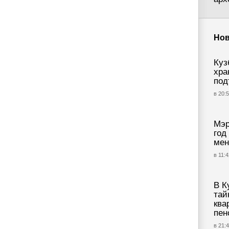
Нов
Куз
хра
под
в 20:5
Мэр
год
мен
в 11:4
В К
тай
ква
пен
в 21:4