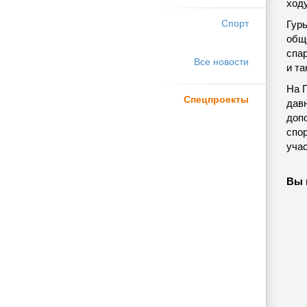
ходу
Спорт
Гур
обще
спа
Все новости
и та
На 
Спецпроекты
дав
доп
спо
уча
Вы 