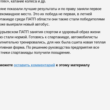
лях», катание колеса и др.
ьяне показали лучшие результаты и по праву заняли первое
командное место. Это их победа не первая, в летней
ртакиаде среди ПАТП области они также стали победителями
кже выиграли новый автобус.
Гурьевском ПАТП занятия спортом и здоровый образ жизни
но стали нормой. Готовясь к спартакиаде, автомобилисты
олнительно тренировались, для них была сшита новая теплая
ртивная форма. По решению руководства предприятия все
стники спартакиады получили поощрение.
можете
оставить комментарий
к этому материалу