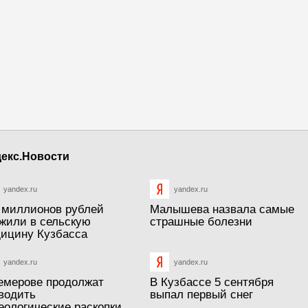
екс.Новости
yandex.ru
yandex.ru
 миллионов рублей
Малышева назвала самые
жили в сельскую
страшные болезни
ицину Кузбасса
yandex.ru
yandex.ru
емерове продолжат
В Кузбассе 5 сентября
водить
выпал первый снег
еологические раскопки