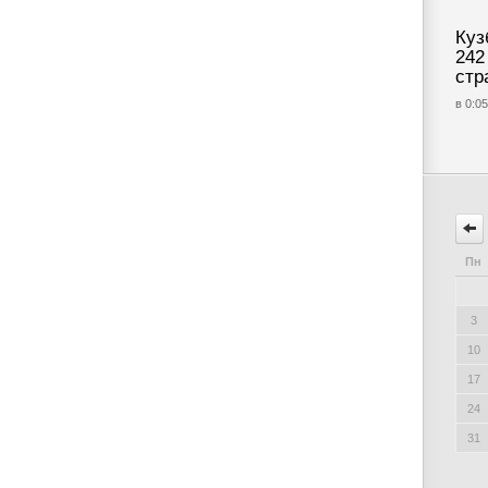
Куз
242
стр
в 0:05
Пн
3
10
17
24
31