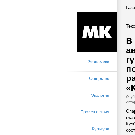
Газе
Текс
В
а
г
Экономика
п
р
Общество
«
Экология
Опуб
Авто
Спа
Происшествия
гла
Куз
Культура
сос