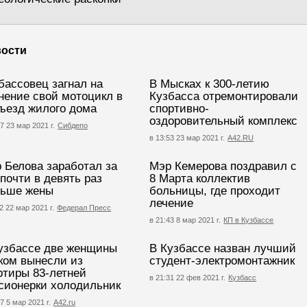
ости
бассовец загнал на
В Мысках к 300-летию
нение свой мотоцикл в
Кузбасса отремонтировали
ъезд жилого дома
спортивно-
оздоровительный комплекс
7 23 мар 2021 г.
Сибдепо
в 13:53 23 мар 2021 г.
А42.RU
 Белова заработал за
Мэр Кемерова поздравил с
 почти в девять раз
8 Марта коллектив
ьше жены
больницы, где проходит
лечение
2 22 мар 2021 г.
Федерал Пресс
в 21:43 8 мар 2021 г.
КП в Кузбассе
узбассе две женщины
В Кузбассе назван лучший
ком вынесли из
студент-электромонтажник
ртиры 83-летней
в 21:31 22 фев 2021 г.
Кузбасс
сионерки холодильник
7 5 мар 2021 г.
А42.ru