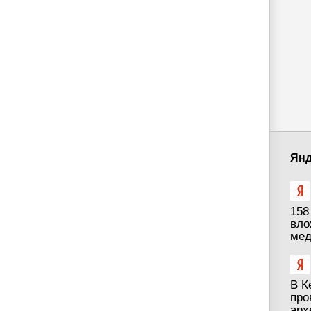
Янд
158
вло
мед
В К
про
арх