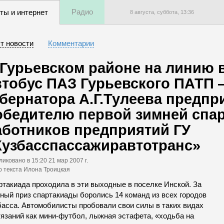
Радио
ты и интернет
8 августа, суббота,
13
:
36
т новости
Комментарии
 Гурьевском районе на линию
втобус ПАЗ Гурьевского ПАТП 
убернатора А.Г.Тулеева предпр
обедителю первой зимней спа
аботников предприятий ГУ
Кузбасспассажиравтотранс»
ликовано
в 15:20 21 мар 2007 г.
р текста Илона Троицкая
ртакиада проходила в эти выходные в поселке Инской. За
вный приз спартакиады боролись 14 команд из всех городов
басса. Автомобилисты пробовали свои силы в таких видах
тязаний как мини-футбол, лыжная эстафета, «ходьба на