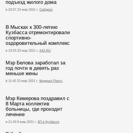
подъезд жилого дома
в 20:57 23 мар 2021 г.
Сибдепо
В Мысках к 300-летию
Кузбасса отремонтировали
спортивно-
оздоровительный комплекс
в 13:53 23 мар 2021 г.
А42.RU
Мэр Белова заработал за
год почти в девять раз
меньше жены
в 11:42 22 мар 2021 г.
Федерал Пресс
Мэр Кемерова поздравил с
8 Марта коллектив
больницы, где проходит
лечение
в 21:43 8 мар 2021 г.
КП в Кузбассе