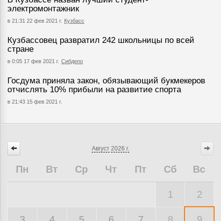
электромонтажник
в 21:31 22 фев 2021 г.
Кузбасс
Кузбассовец развратил 242 школьницы по всей
стране
в 0:05 17 фев 2021 г.
Сибдепо
Госдума приняла закон, обязывающий букмекеров
отчислять 10% прибыли на развитие спорта
в 21:43 15 фев 2021 г.
Август
2026 г.
Пн
Вт
Ср
Чт
Пт
Сб
Вс
1
2
3
4
5
6
7
8
9