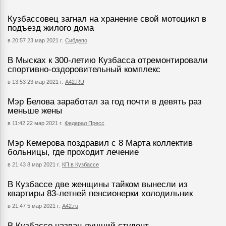
Кузбассовец загнал на хранение свой мотоцикл в
подъезд жилого дома
в 20:57 23 мар 2021 г.
Сибдепо
В Мысках к 300-летию Кузбасса отремонтировали
спортивно-оздоровительный комплекс
в 13:53 23 мар 2021 г.
А42.RU
Мэр Белова заработал за год почти в девять раз
меньше жены
в 11:42 22 мар 2021 г.
Федерал Пресс
Мэр Кемерова поздравил с 8 Марта коллектив
больницы, где проходит лечение
в 21:43 8 мар 2021 г.
КП в Кузбассе
В Кузбассе две женщины тайком вынесли из
квартиры 83-летней пенсионерки холодильник
в 21:47 5 мар 2021 г.
А42.ru
В Кузбассе назван лучший студент-