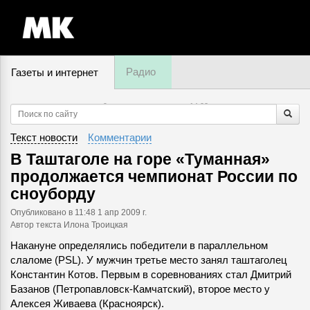
Радио
Газеты и интернет
9 августа, воскресенье,
14
:
22
Текст новости
Комментарии
В Таштаголе на горе «Туманная»
продолжается чемпионат России по
сноуборду
Опубликовано
в 11:48 1 апр 2009 г.
Автор текста Илона Троицкая
Накануне определялись победители в параллельном
слаломе (PSL). У мужчин третье место занял таштаголец
Константин Котов. Первым в соревнованиях стал Дмитрий
Базанов (Петропавловск-Камчатский), второе место у
Алексея Живаева (Красноярск).