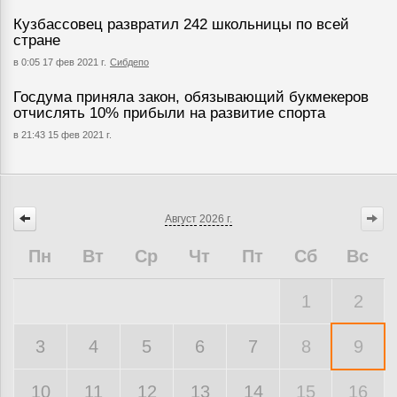
Кузбассовец развратил 242 школьницы по всей
стране
в 0:05 17 фев 2021 г.
Сибдепо
Госдума приняла закон, обязывающий букмекеров
отчислять 10% прибыли на развитие спорта
в 21:43 15 фев 2021 г.
Август
2026 г.
Пн
Вт
Ср
Чт
Пт
Сб
Вс
1
2
3
4
5
6
7
8
9
10
11
12
13
14
15
16