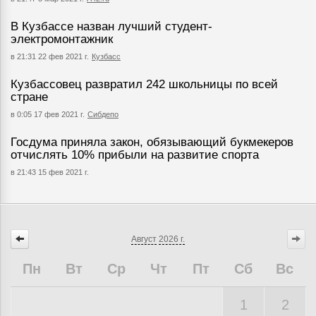
В Кузбассе назван лучший студент-
электромонтажник
в 21:31 22 фев 2021 г.
Кузбасс
Кузбассовец развратил 242 школьницы по всей
стране
в 0:05 17 фев 2021 г.
Сибдепо
Госдума приняла закон, обязывающий букмекеров
отчислять 10% прибыли на развитие спорта
в 21:43 15 фев 2021 г.
Август
2026 г.
Пн
Вт
Ср
Чт
Пт
Сб
Вс
1
2