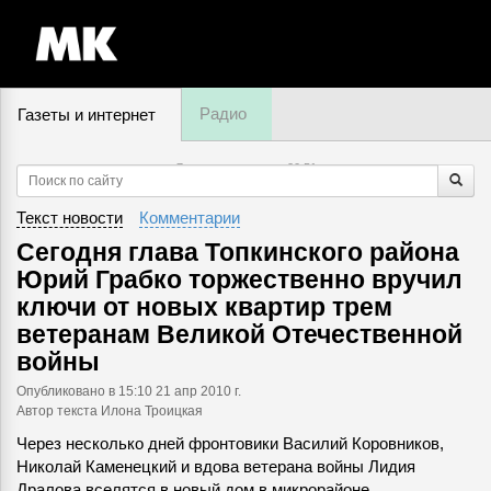
Радио
Газеты и интернет
7 августа, пятница,
20
:
51
Текст новости
Комментарии
Сегодня глава Топкинского района
Юрий Грабко торжественно вручил
ключи от новых квартир трем
ветеранам Великой Отечественной
войны
Опубликовано
в 15:10 21 апр 2010 г.
Автор текста Илона Троицкая
Через несколько дней фронтовики Василий Коровников,
Николай Каменецкий и вдова ветерана войны Лидия
Дралова вселятся в новый дом в микрорайоне