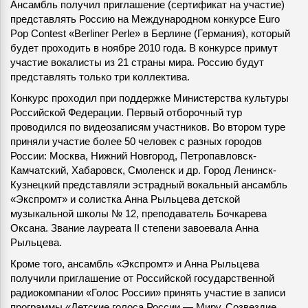
Ансамбль получил приглашение (сертификат на участие)
представлять Россию на Международном конкурсе Euro
Pop Contest «Berliner Perle» в Берлине (Германия), который
будет проходить в ноябре 2010 года. В конкурсе примут
участие вокалисты из 21 страны мира. Россию будут
представлять только три коллектива.
Конкурс проходил при поддержке Министерства культуры
Российской Федерации. Первый отборочный тур
проводился по видеозаписям участников. Во втором туре
приняли участие более 50 человек с разных городов
России: Москва, Нижний Новгород, Петропавловск-
Камчатский, Хабаровск, Смоленск и др. Город Ленинск-
Кузнецкий представляли эстрадный вокальный ансамбль
«Экспромт» и солистка Анна Рыльцева детской
музыкальной школы № 12, преподаватель Бочкарева
Оксана. Звание лауреата II степени завоевала Анна
Рыльцева.
Кроме того, ансамбль «Экспромт» и Анна Рыльцева
получили приглашение от Российской государственной
радиокомпании «Голос России» принять участие в записи
программы «Детские голоса России — Миру. Созвездие