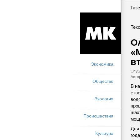
Газе
Текс
О
«
в
Экономика
Опуб
Авто
Общество
В н
ство
Экология
вод
про
шах
Происшествия
мощн
Для
Культура
года