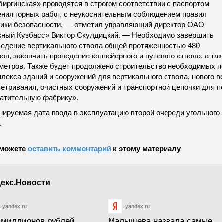
биргинская» проводятся в строгом соответствии с паспортом
ения горных работ, с неукоснительным соблюдением правил
ники безопасности, — отметил управляющий директор ОАО
ный Кузбасс» Виктор Скулдицкий. — Необходимо завершить
ведение вертикального ствола общей протяженностью 480
ов, закончить проведение конвейерного и путевого ствола, а та
 метров. Также будет продолжено строительство необходимых 
лекса зданий и сооружений для вертикального ствола, нового в
ветривания, очистных сооружений и транспортной цепочки для п
гатительную фабрику».
нируемая дата ввода в эксплуатацию второй очереди угольного
.
можете
оставить комментарий
к этому материалу
екс.Новости
yandex.ru
yandex.ru
 миллионов рублей
Малышева назвала самые