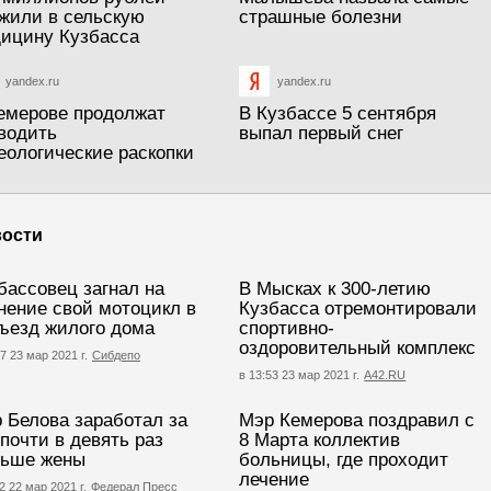
жили в сельскую
страшные болезни
ицину Кузбасса
yandex.ru
yandex.ru
емерове продолжат
В Кузбассе 5 сентября
водить
выпал первый снег
еологические раскопки
ости
бассовец загнал на
В Мысках к 300-летию
нение свой мотоцикл в
Кузбасса отремонтировали
ъезд жилого дома
спортивно-
оздоровительный комплекс
7 23 мар 2021 г.
Сибдепо
в 13:53 23 мар 2021 г.
А42.RU
 Белова заработал за
Мэр Кемерова поздравил с
 почти в девять раз
8 Марта коллектив
ьше жены
больницы, где проходит
лечение
2 22 мар 2021 г.
Федерал Пресс