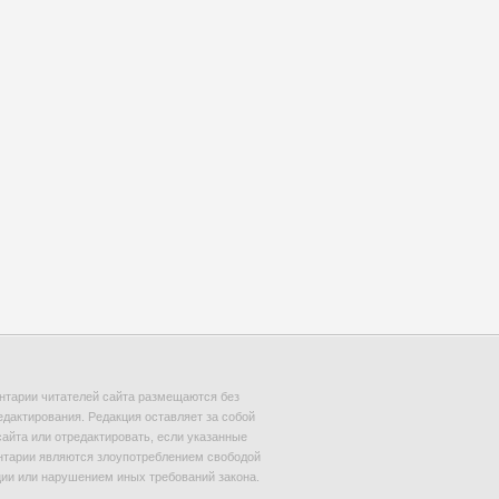
тарии читателей сайта размещаются без
едактирования. Редакция оставляет за собой
сайта или отредактировать, если указанные
тарии являются злоупотреблением свободой
и или нарушением иных требований закона.