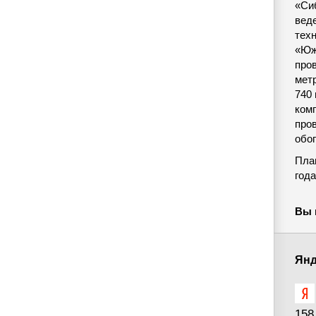
«Си
вед
тех
«Юж
про
метр
740
комп
про
обо
Пла
года
Вы 
Янд
158