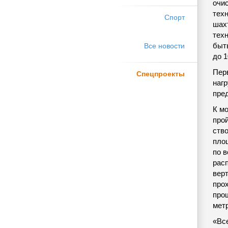
очи
тех
Спорт
шах
тех
быт
Все новости
до 1
Пер
Спецпроекты
нагр
пре
К м
прой
ств
пло
по 
рас
вер
про
про
мет
«Вс