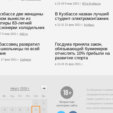
в 21:43 8 мар 2021 г.
КП в Кузбассе
узбассе две женщины
В Кузбассе назван лучший
ком вынесли из
студент-электромонтажник
ртиры 83-летней
в 21:31 22 фев 2021 г.
Кузбасс
сионерки холодильник
7 5 мар 2021 г.
А42.ru
бассовец развратил
Госдума приняла закон,
 школьницы по всей
обязывающий букмекеров
ане
отчислять 10% прибыли на
развитие спорта
 17 фев 2021 г.
Сибдепо
в 21:43 15 фев 2021 г.
Август
2026 г.
Сообщения и коммен
предварительного р
Вт
Ср
Чт
Пт
Сб
Вс
право удалить их с 
Возрастная
1
2
сообщения и коммен
категория сайта
массовой информаци
4
5
6
7
8
9