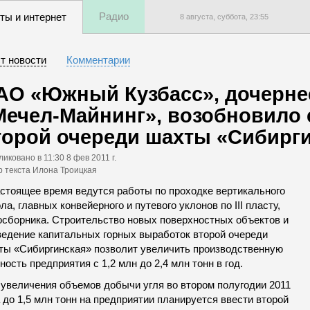
Радио
ты и интернет
8 августа, суббота,
23
:
55
т новости
Комментарии
АО «Южный Кузбасс», дочерне
Мечел-Майнинг», возобновило 
торой очереди шахты «Сибирг
ликовано
в 11:30 8 фев 2011 г.
р текста Илона Троицкая
астоящее время ведутся работы по проходке вертикального
ла, главных конвейерного и путевого уклонов по III пласту,
осборника. Строительство новых поверхностных объектов и
ведение капитальных горных выработок второй очереди
ты «Сибиргинская» позволит увеличить производственную
ость предприятия с 1,2 млн до 2,4 млн тонн в год.
 увеличения объемов добычи угля во втором полугодии 2011
 до 1,5 млн тонн на предприятии планируется ввести второй