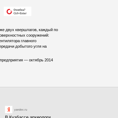
кже двух квершлагов, каждый по
поверхностных сооружений:
ентилятора главного
ередачи добытого угля на
 предприятия — октябрь 2014
yandex.ru
В Кузбассе археологи