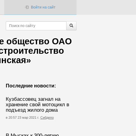
Войти на сайт
е общество ОАО
строительство
инская»
Последние новости:
Кузбассовец загнал на
хранение свой мотоцикл в
подъезд жилого дома
в 20:57 23 мар 2021 г.
Сибдепо
В Мысках к 300-летию