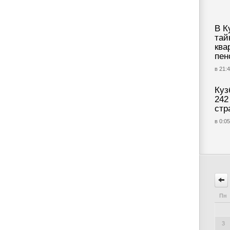
В К
тай
ква
пен
в 21:4
Куз
242
стр
в 0:05
Пн
3