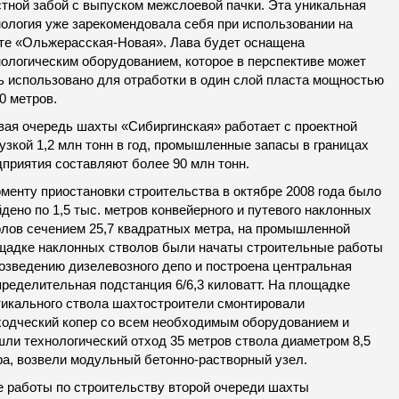
стной забой с выпуском межслоевой пачки. Эта уникальная
нология уже зарекомендовала себя при использовании на
те «Ольжерасская-Новая». Лава будет оснащена
нологическим оборудованием, которое в перспективе может
ь использовано для отработки в один слой пласта мощностью
0 метров.
вая очередь шахты «Сибиргинская» работает с проектной
узкой 1,2 млн тонн в год, промышленные запасы в границах
дприятия составляют более 90 млн тонн.
оменту приостановки строительства в октябре 2008 года было
дено по 1,5 тыс. метров конвейерного и путевого наклонных
олов сечением 25,7 квадратных метра, на промышленной
щадке наклонных стволов были начаты строительные работы
возведению дизелевозного депо и построена центральная
пределительная подстанция 6/6,3 киловатт. На площадке
тикального ствола шахтостроители смонтировали
ходческий копер со всем необходимым оборудованием и
шли технологический отход 35 метров ствола диаметром 8,5
ра, возвели модульный бетонно-растворный узел.
е работы по строительству второй очереди шахты