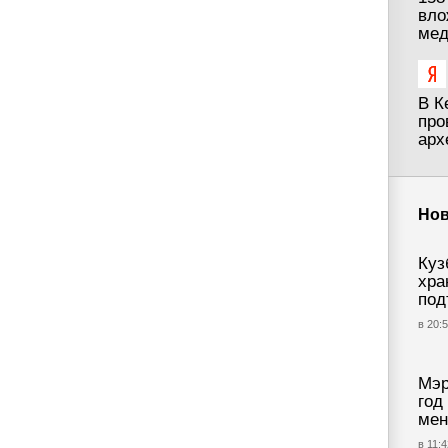
вло
мед
В К
про
арх
Нов
Куз
хра
под
в 20:5
Мэр
год
мен
в 11:4