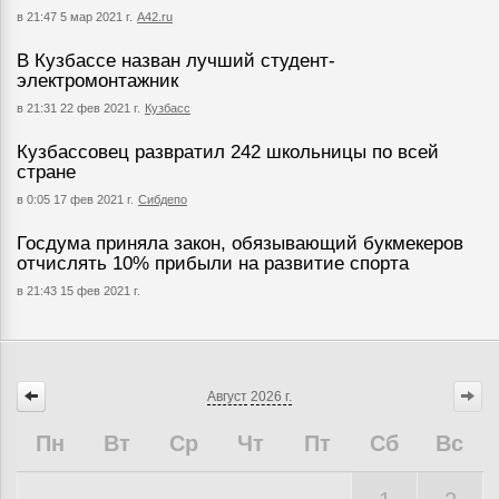
в 21:47 5 мар 2021 г.
А42.ru
В Кузбассе назван лучший студент-
электромонтажник
в 21:31 22 фев 2021 г.
Кузбасс
Кузбассовец развратил 242 школьницы по всей
стране
в 0:05 17 фев 2021 г.
Сибдепо
Госдума приняла закон, обязывающий букмекеров
отчислять 10% прибыли на развитие спорта
в 21:43 15 фев 2021 г.
Август
2026 г.
Пн
Вт
Ср
Чт
Пт
Сб
Вс