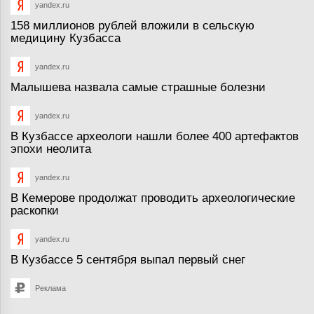
yandex.ru
158 миллионов рублей вложили в сельскую
медицину Кузбасса
yandex.ru
Малышева назвала самые страшные болезни
yandex.ru
В Кузбассе археологи нашли более 400 артефактов
эпохи неолита
yandex.ru
В Кемерове продолжат проводить археологические
раскопки
yandex.ru
В Кузбассе 5 сентября выпал первый снег
Реклама