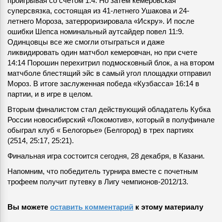
проигрывая со счетом 1:4. Но затем кемеровская
суперсвязка, состоящая из 41-летнего Ушакова и 24-
летнего Мороза, затерроризировала «Искру». И после
ошибки Шепса номинальный аутсайдер повел 11:9.
Одинцовцы все же смогли отыграться и даже
ликвидировать один матчбол кемеровчан, но при счете
14:14 Порошин перехитрил подмосковный блок, а на втором
матчболе блестящий эйс в самый угол площадки отправил
Мороз. В итоге заслуженная победа «Кузбасса» 16:14 в
партии, и в игре в целом.
Вторым финалистом стал действующий обладатель Кубка
России новосибирский «Локомотив», который в полуфинале
обыграл клуб « Белогорье» (Белгород) в трех партиях
(2514, 25:17, 25:21).
Финальная игра состоится сегодня, 28 декабря, в Казани.
Напомним, что победитель турнира вместе с почетным
трофеем получит путевку в Лигу чемпионов-2012/13.
Вы можете
оставить комментарий
к этому материалу