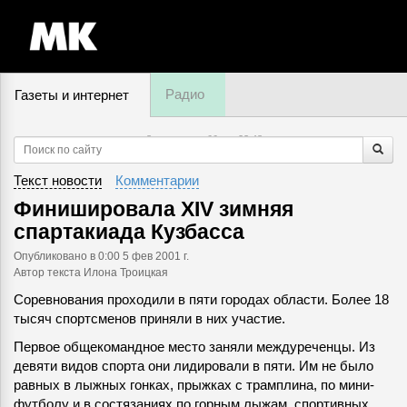
Радио
Газеты и интернет
8 августа, суббота,
23
:
48
Текст новости
Комментарии
Финишировала XIV зимняя
спартакиада Кузбасса
Опубликовано
в 0:00 5 фев 2001 г.
Автор текста Илона Троицкая
Соревнования проходили в пяти городах области. Более 18
тысяч спортсменов приняли в них участие.
Первое общекомандное место заняли междуреченцы. Из
девяти видов спорта они лидировали в пяти. Им не было
равных в лыжных гонках, прыжках с трамплина, по мини-
футболу и в состязаниях по горным лыжам, спортивных