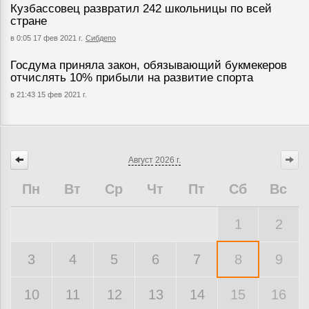
Кузбассовец развратил 242 школьницы по всей
стране
в 0:05 17 фев 2021 г.
Сибдепо
Госдума приняла закон, обязывающий букмекеров
отчислять 10% прибыли на развитие спорта
в 21:43 15 фев 2021 г.
Август
2026 г.
Пн
Вт
Ср
Чт
Пт
Сб
Вс
1
2
3
4
5
6
7
8
9
10
11
12
13
14
15
16