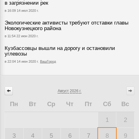
в загрязнении рек
в 16:09 14 июл 2020 г.
Экологические активисты требуют отставки главы
Новокузнецкого района
в 11:54 22 июн 2020 г.
Кузбассовцы вышли на дорогу и остановили
углевозы
в 22:04 14 июн 2020 г.
ВашГород
Август
2026 г.
Пн
Вт
Ср
Чт
Пт
Сб
Вс
1
2
3
4
5
6
7
8
9