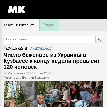
Радио
Газеты и интернет
9 августа, воскресенье,
14
:
31
Текст новости
Комментарии
Число беженцев из Украины в
Кузбассе к концу недели превысит
120 человек
Опубликовано
в 12:27 25 июн 2014 г.
Автор текста Дмитрий Белькевич