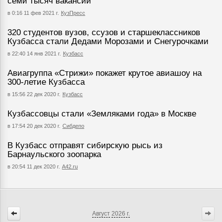
семи тысяч вакансий
в 0:16 11 фев 2021 г.
КузПресс
320 студентов вузов, ссузов и старшеклассников
Кузбасса стали Дедами Морозами и Снегурочками
в 22:40 14 янв 2021 г.
Кузбасс
Авиагруппа «Стрижи» покажет крутое авиашоу на
300-летие Кузбасса
в 15:56 22 дек 2020 г.
Кузбасс
Кузбассовцы стали «Земляками года» в Москве
в 17:54 20 дек 2020 г.
Сибдепо
В Кузбасс отправят сибирскую рысь из
Барнаульского зоопарка
в 20:54 11 дек 2020 г.
А42.ru
Август
2026 г.