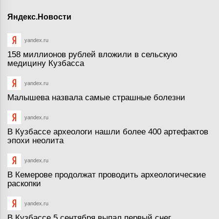
Яндекс.Новости
yandex.ru
158 миллионов рублей вложили в сельскую
медицину Кузбасса
yandex.ru
Малышева назвала самые страшные болезни
yandex.ru
В Кузбассе археологи нашли более 400 артефактов
эпохи неолита
yandex.ru
В Кемерове продолжат проводить археологические
раскопки
yandex.ru
В Кузбассе 5 сентября выпал первый снег