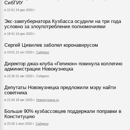
СибГИУ
в 21:51 24 дек 2020 г.
Экс-замгубернатора Кузбасса осудили на три года
условно за злоупотребление полномочиями
в 18:41 10 дек 2020 г.
Сергей Цивилев заболел коронавирусом
в 19:01 21 окт 2020 г.
Сибдепо
Директор джаз-клуба «Геликон» покинула коллегию
администрации Новокузнецка
в 22:30 31 авг 2020 г.
Сибдепо
Депутаты Новокузнецка предложили мэру найти
советника
в 21:50 18 авг 2020 г.
Новокузнецк.ru
Больше 90% кузбассовцев поддержали поправки в
Конституцию
в 23:30 1 июл 2020 г.
Сибдепо