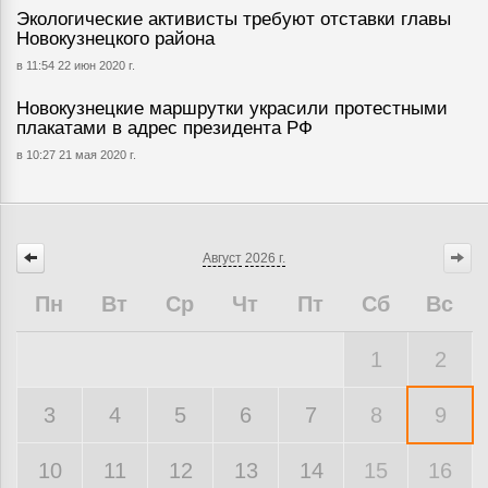
Экологические активисты требуют отставки главы
Новокузнецкого района
в 11:54 22 июн 2020 г.
Новокузнецкие маршрутки украсили протестными
плакатами в адрес президента РФ
в 10:27 21 мая 2020 г.
Август
2026 г.
Пн
Вт
Ср
Чт
Пт
Сб
Вс
1
2
3
4
5
6
7
8
9
10
11
12
13
14
15
16