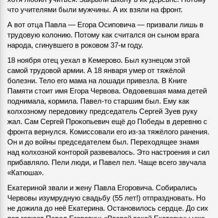
что учителями были мужчины. А их взяли на фронт.
А вот отца Павла — Егора Осиповича — призвали лишь в
трудовую колонию. Потому как считался он сыном врага
народа, сгинувшего в роковом 37-м году.
18 ноября отец уехал в Кемерово. Был кузнецом этой
самой трудовой армии. А 18 января умер от тяжёлой
болезни. Тело его мама на лошади привезла. В Книге
Памяти стоит имя Егора Червова. Овдовевшая мама детей
поднимала, кормила. Павел-то старшим был. Ему как
колхозному передовику председатель Сергей Зуев руку
жал. Сам Сергей Прокопьевич ещё до Победы в деревню с
фронта вернулся. Комиссовали его из-за тяжёлого ранения.
Он и до войны председателем был. Переходящее знамя
над колхозной конторой развевалось. Это настроения и сил
прибавляло. Пели люди, и Павел пел. Чаще всего звучала
«Катюша».
Екатериной звали и жену Павла Егоровича. Собирались
Червовы изумрудную свадьбу (55 лет!) отпраздновать. Но
не дожила до неё Екатерина. Остановилось сердце. До сих