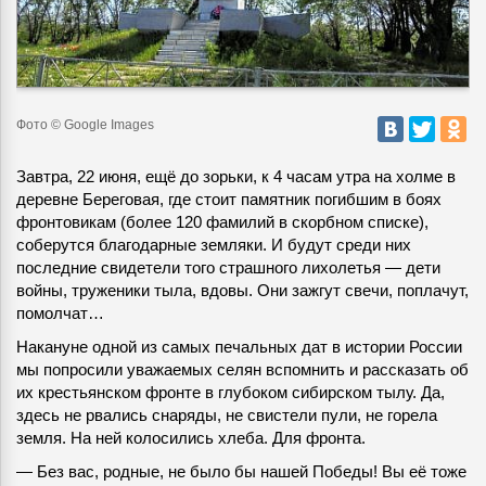
Фото © Google Images
Завтра, 22 июня, ещё до зорьки, к 4 часам утра на холме в
деревне Береговая, где стоит памятник погибшим в боях
фронтовикам (более 120 фамилий в скорбном списке),
соберутся благодарные земляки
. И будут среди них
последние свидетели того страшного лихолетья — дети
войны, труженики тыла, вдовы. Они зажгут свечи, поплачут,
помолчат…
Накануне одной из самых печальных дат в истории России
мы попросили уважаемых селян вспомнить и рассказать об
их крестьянском фронте в глубоком сибирском тылу. Да,
здесь не рвались снаряды, не свистели пули, не горела
земля. На ней колосились хлеба. Для фронта.
— Без вас, родные, не было бы нашей Победы! Вы её тоже