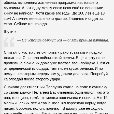
общем, выполнена жизненная программа настоящего
мужчины. А вот одну мечту свою пока ещё не исполнил:
книгу не написал. Хотя какие его годы. До 100 лет ещё 13
зим! А зимние вечера и ночи долгие. Глядишь и сядет за
стол. Сейчас же некогда.
Шутит:
— Не успеешь оглянуться — опять пришла пятница.
Считай, с малых лет он привык рано вставать и поздно
ложиться. С начала войны такой режим. Ещё и петухи не
пропели, а в окно их дома уже влетал звон-побудка. Шёл он
от деревенской площади. Там висел кусок рельсы. И по
нему с некоторым перерывом ударяли два раза. Попробуй-
ка опоздай после второго удара.
Сначала десятилетний Павлуша ходил на поле и сушилку
со своей мамой Пелагеей Васильевной. Удивлялся, как это
она, женщина, тяжёлые мешки поднимала и носила. А в 12
мальчишеских лет и сам выполнял взрослую норму, когда
пахал, боронил, полол, поливал. В школу уже не ходил,
хотя любил учиться. Закрыли школу в их деревне. Потому