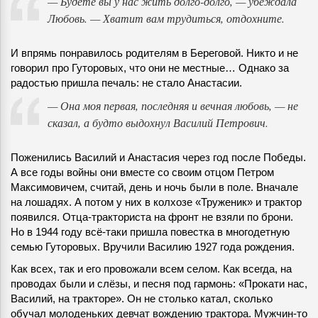
— Будете вы у нас жить долго-долго, — убеждала
Любовь. — Хватит вам трудиться, отдохните.
И впрямь понравилось родителям в Береговой. Никто и не
говорил про Гуторовых, что они не местные… Однако за
радостью пришла печаль: не стало Анастасии.
— Она моя первая, последняя и вечная любовь, — не
сказал, а будто выдохнул Василий Петрович.
Поженились Василий и Анастасия через год после Победы.
А все годы войны они вместе со своим отцом Петром
Максимовичем, считай, день и ночь были в поле. Вначале
на лошадях. А потом у них в колхозе «Труженик» и трактор
появился. Отца-тракториста на фронт не взяли по брони.
Но в 1944 году всё-таки пришла повестка в многодетную
семью Гуторовых. Вручили Василию 1927 года рождения.
Как всех, так и его провожали всем селом. Как всегда, на
проводах были и слёзы, и песня под гармонь: «Прокати нас,
Василий, на тракторе». Он не столько катал, сколько
обучал молоденьких девчат вождению трактора. Мужчин-то