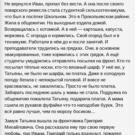
Не вернулся Иван, пропал без вести. А она после своего
поварского ремесла стала студенткой сельхозтехникума,
что был в посёлке Школьном. Это в Прокопьевском районе.
Жила в общежитии. На выходные ездила домой.
Возвращалась с котомкой. А в ней — картошка, капуста,
морковка. С огорода и кормились. Свой огород был и в
техникуме. Работали в нём до и после занятий. И
преподаватели трудились на грядках. Они, в основном
эвакуированные, тоже кормились с этих грядок. А ещё
студенты умудрялись отправлять посылки на фронт. Кто-то
посылал тёплые носки, кто-то вязаный шарф. У неё же, у
Татьяны, не было ни шарфа, ни платка. Даже в холодную
погоду бегала с непокрытой головой. И вовсе не
красовалась, не закалялась. Просто не было платка.
Забирать последнюю шаль у мамы не стала. Подружка по
общежитию пожалела Татьяну, подарила платок. А мама
сшила из рукавов фуфайки что-то наподобие бурок. Это
всё равно лучше, чем по морозу босиком…
Замуж Татьяна вышла за фронтовика Григория
Михайловича. Она рассказала ему про свою первую
любовь, про Ивана. Григорий только вздохнул, пожалел