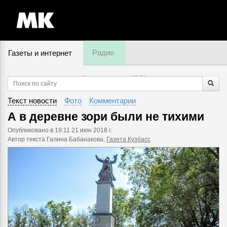
Радио
Газеты и интернет
6 августа, четверг,
17
:
56
Текст новости
Фото
Комментарии
А в деревне зори были не тихими
Опубликовано
в 19:11 21 июн 2018 г.
Автор текста Галина Бабанакова,
Газета Кузбасс