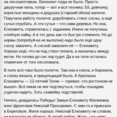
на лесозаготовках. Бензопил тогда не было. Просто
двуручная пила, топор — вот и вся техника. Её, девчонку,
взрослые женщины и дедушка (старший обоза) жалели.
Поручали работу полегче: дорубливать ствол сосны, а ещё
сучья отрубать. А эти сучья – что сами деревья. Но она,
Елизавета, справлялась с заданием. Иначе не получишь
хлебную пайку. А в тот день как-то быстро стемнело. Но до
нормы (попробуй-ка не выполни) надо было ещё одну
сосну завалить. А сосной завалило её — Елизавету.
Хорошо ещё, что не под ствол попала, а оказалась между
веток. Но голова до сих пор гудит. Да и на теле остались
«памятки» от того лесоповала.
В поле всё-таки было полегче. Там она и сеяла, и боронила,
и снопы вязала, и прицепщицей была. А братишка
Елизаветы — 12-летний Толик — горевал, что росточком не
вышел. Всё никак не мог подтянуться, чтобы лошадям
уздечки надеть. Хоть скамейку подставляй.
Ничего, дождались Победы! Замуж Елизавету Матвеевну
взял фронтовик Николай Прохорович. С ним-то и приехали
в Береговую. Жили хорошо. Николай Елизавету ни словом,
ни взглядом не обижал. И детей любил. Жаль, что умер