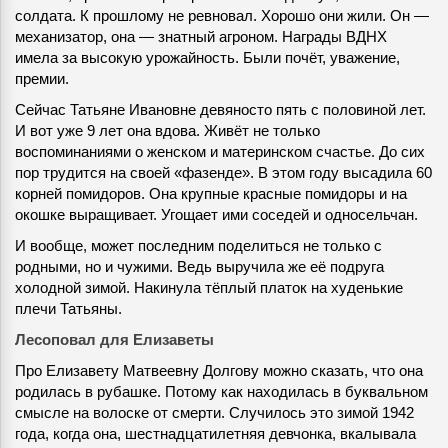
солдата. К прошлому не ревновал. Хорошо они жили. Он —
механизатор, она — знатный агроном. Награды ВДНХ
имела за высокую урожайность. Были почёт, уважение,
премии.
Сейчас Татьяне Ивановне девяносто пять с половиной лет.
И вот уже 9 лет она вдова. Живёт не только
воспоминаниями о женском и материнском счастье. До сих
пор трудится на своей «фазенде». В этом году высадила 60
корней помидоров. Она крупные красные помидоры и на
окошке выращивает. Угощает ими соседей и односельчан.
И вообще, может последним поделиться не только с
родными, но и чужими. Ведь выручила же её подруга
холодной зимой. Накинула тёплый платок на худенькие
плечи Татьяны.
Лесоповал для Елизаветы
Про Елизавету Матвеевну Долгову можно сказать, что она
родилась в рубашке. Потому как находилась в буквальном
смысле на волоске от смерти. Случилось это зимой 1942
года, когда она, шестнадцатилетняя девчонка, вкалывала