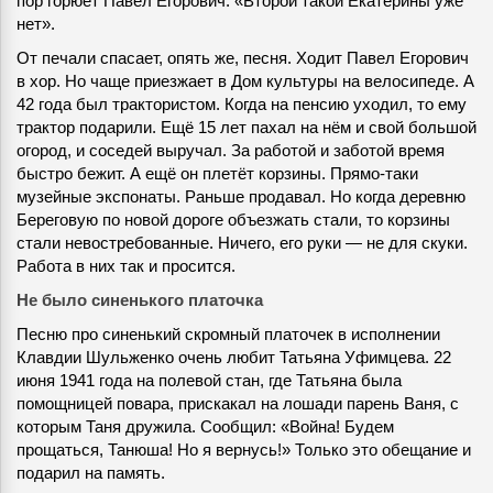
пор горюет Павел Егорович: «Второй такой Екатерины уже
нет».
От печали спасает, опять же, песня. Ходит Павел Егорович
в хор. Но чаще приезжает в Дом культуры на велосипеде. А
42 года был трактористом. Когда на пенсию уходил, то ему
трактор подарили. Ещё 15 лет пахал на нём и свой большой
огород, и соседей выручал. За работой и заботой время
быстро бежит. А ещё он плетёт корзины. Прямо-таки
музейные экспонаты. Раньше продавал. Но когда деревню
Береговую по новой дороге объезжать стали, то корзины
стали невостребованные. Ничего, его руки — не для скуки.
Работа в них так и просится.
Не было синенького платочка
Песню про синенький скромный платочек в исполнении
Клавдии Шульженко очень любит Татьяна Уфимцева. 22
июня 1941 года на полевой стан, где Татьяна была
помощницей повара, прискакал на лошади парень Ваня, с
которым Таня дружила. Сообщил: «Война! Будем
прощаться, Танюша! Но я вернусь!» Только это обещание и
подарил на память.