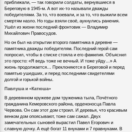
приближали, — так говорили солдаты, вернувшиеся в
Береговую в 1945-м. А вот их-то называли дважды
победителями. За то, что воевали, и за то, что выжили всем
смертям назло. Но годы взяли своё, аукнулись ранения.
Ушёл из жизни последний фронтовик — Владимир
Михайлович Правосудов.
Но он был на открытии второго памятника в деревне —
памятника дважды победителям. Последний герой сам
попросил, чтобы в списке стояла и его фамилия. Объяснил
это просто: «Я ведь тоже не вечный. И тоже уйду…» А
жизнь продолжается… Преклоняются в Береговой и перед
памятью ушедших, и перед последними свидетелями
долгой и горькой войны.
Павлуша и «Катюша»
В деревянном кружеве дом труженика тыла, Почётного
гражданина Кемеровского района, орденоносца Павла
Червова. Он сам этот дом строил. И деревья, что красивым
венком дом опоясывают, тоже сам сажал. Двух
замечательных сыновей вырастил Павел Егорович и
славную дочку. А ещё богат 11 внуками и 7 правнуками. В