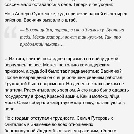
совсем мало оставалось в селе. Теперь и он уходит.
Но в Анжеро-Судженске, куда привезли парней из четырёх
районов, Василия вызвали в штаб.
— Возвращайся, парень, в свою Знаменку. Бронь на
тебя. Механизаторы во-от так нужны. Так что
продолжай пахать…
…Из того, считай, последнего призыва на войну домой
вернулись не все. Может, не только командирским
приказом, а судьбой было так предначертано Василию?!
После возвращения он с ещё большим рвением работал.
Трудодней было сверхмного. Но денег-то колхозникам не
платили. Рассчитывались зерном. А его надо было сдавать
государству в фонд Красной армии. Как и молоко, яйца,
мясо. Сами собирали «мёртвую» картошку, оставшуюся в
поле.
Но с годами отступали трудности. Семья Гуторовых
считалась в Знаменке во всех отношениях
благополучной.Их дом был самым красивым, тёплым,