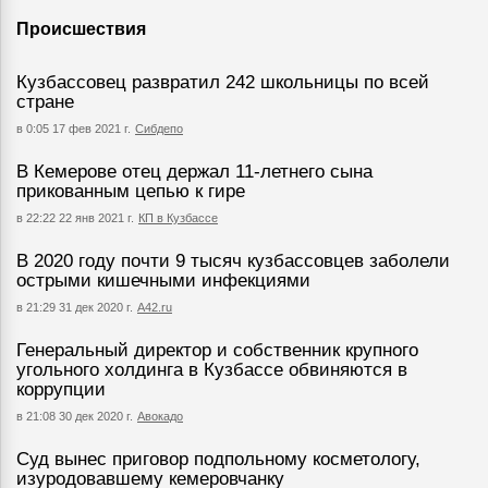
Происшествия
Кузбассовец развратил 242 школьницы по всей
стране
в 0:05 17 фев 2021 г.
Сибдепо
В Кемерове отец держал 11-летнего сына
прикованным цепью к гире
в 22:22 22 янв 2021 г.
КП в Кузбассе
В 2020 году почти 9 тысяч кузбассовцев заболели
острыми кишечными инфекциями
в 21:29 31 дек 2020 г.
А42.ru
Генеральный директор и собственник крупного
угольного холдинга в Кузбассе обвиняются в
коррупции
в 21:08 30 дек 2020 г.
Авокадо
Суд вынес приговор подпольному косметологу,
изуродовавшему кемеровчанку