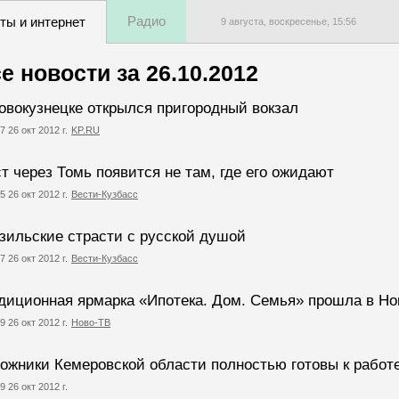
Радио
ты и интернет
9 августа, воскресенье,
15
:
56
е новости за
26.10.2012
овокузнецке открылся пригородный вокзал
7 26 окт 2012 г.
KP.RU
т через Томь появится не там, где его ожидают
5 26 окт 2012 г.
Вести-Кузбасс
зильские страсти с русской душой
7 26 окт 2012 г.
Вести-Кузбасс
диционная ярмарка «Ипотека. Дом. Семья» прошла в Но
9 26 окт 2012 г.
Ново-ТВ
ожники Кемеровской области полностью готовы к работ
9 26 окт 2012 г.