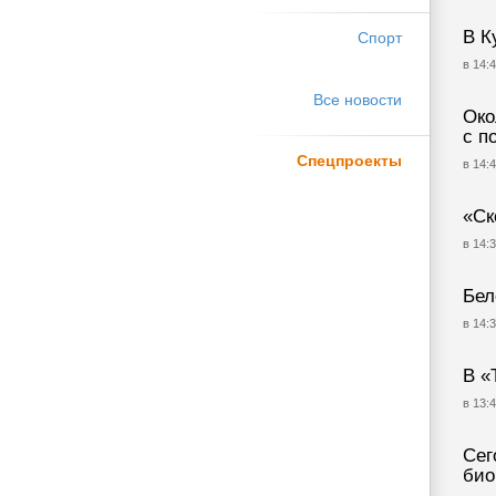
В К
Спорт
в 14:4
Все новости
Око
с п
Спецпроекты
в 14:4
«Ск
в 14:3
Бел
в 14:3
В «
в 13:4
Сег
био