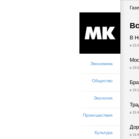
Газе
Вс
В Н
в 22:0
Мос
Экономика
в 19:5
Общество
Бра
в 19:1
Экология
Тра
в 15:4
Происшествия
Дор
Культура
в 14:4