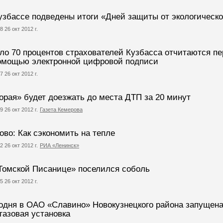
узбассе подведены итоги «Дней защиты от экологическо
8 26 окт 2012 г.
ло 70 процентов страхователей Кузбасса отчитаются 
омощью электронной цифровой подписи
7 26 окт 2012 г.
орая» будет доезжать до места ДТП за 20 минут
9 26 окт 2012 г.
Газета Кемерова
ово: Как сэкономить на тепле
2 26 окт 2012 г.
РИА «Ленинск»
Томской Писанице» поселился соболь
5 26 окт 2012 г.
одня в ОАО «Славино» Новокузнецкого района запущена 
газовая установка