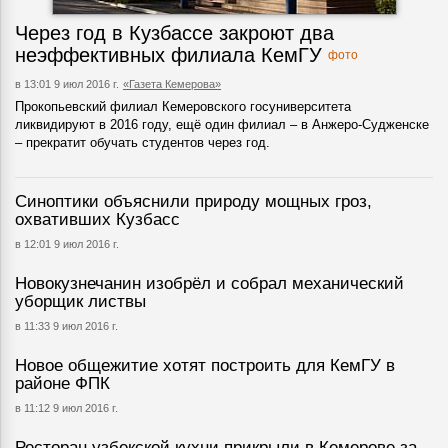
Через год в Кузбассе закроют два
неэффективных филиала КемГУ
фото
в 13:01 9 июл 2016 г.
«Газета Кемерова»
Прокопьевский филиал Кемеровского госуниверситета
ликвидируют в 2016 году, ещё один филиал – в Анжеро-Судженске
– прекратит обучать студентов через год.
Синоптики объяснили природу мощных гроз,
охвативших Кузбасс
в 12:01 9 июл 2016 г.
Новокузнечанин изобрёл и собрал механический
уборщик листвы
в 11:33 9 июл 2016 г.
Новое общежитие хотят построить для КемГУ в
районе ФПК
в 11:12 9 июл 2016 г.
Ресторан узбекской кухни прикрыли в Кемерове за