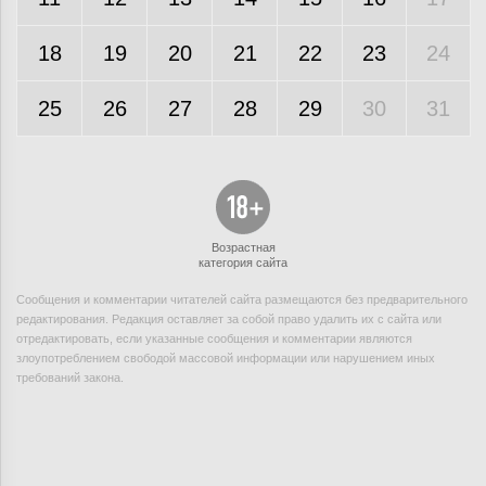
18
19
20
21
22
23
24
25
26
27
28
29
30
31
Возрастная
категория сайта
Сообщения и комментарии читателей сайта размещаются без предварительного
редактирования. Редакция оставляет за собой право удалить их с сайта или
отредактировать, если указанные сообщения и комментарии являются
злоупотреблением свободой массовой информации или нарушением иных
требований закона.