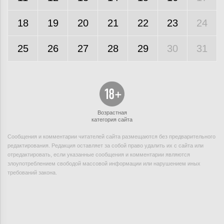
18
19
20
21
22
23
24
25
26
27
28
29
30
31
Возрастная
категория сайта
Сообщения и комментарии читателей сайта размещаются без предварительного
редактирования. Редакция оставляет за собой право удалить их с сайта или
отредактировать, если указанные сообщения и комментарии являются
злоупотреблением свободой массовой информации или нарушением иных
требований закона.