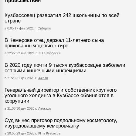
Происшествия
Кузбассовец развратил 242 школьницы по всей
стране
в 0:05 17 фев 2021 г.
Сибдепо
В Кемерове отец держал 11-летнего сына
прикованным цепью к гире
в 22:22 22 янв 2021 г.
КП в Кузбассе
В 2020 году почти 9 тысяч кузбассовцев заболели
острыми кишечными инфекциями
в 21:29 31 дек 2020 г.
А42.ru
Генеральный директор и собственник крупного
угольного холдинга в Кузбассе обвиняются в
коррупции
в 21:08 30 дек 2020 г.
Авокадо
Суд вынес приговор подпольному косметологу,
изуродовавшему кемеровчанку
в 20:55 29 дек 2020 г.
КП в Кузбассе