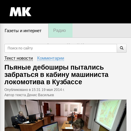
Радио
Газеты и интернет
8 августа, суббота,
11
:
10
Текст новости
Комментарии
Пьяные дебоширы пытались
забраться в кабину машиниста
локомотива в Кузбассе
Опубликовано
в 15:31 19 мая 2014 г.
Автор текста Денис Васильев