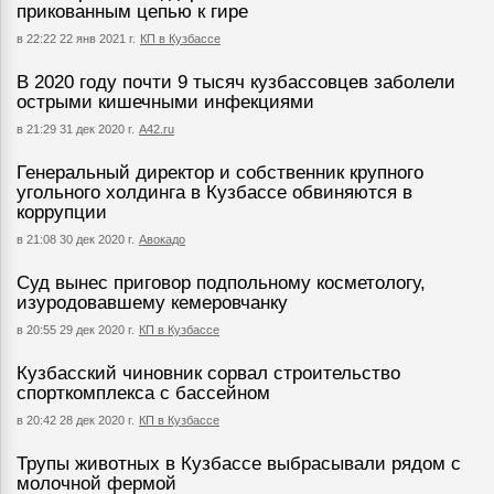
прикованным цепью к гире
в 22:22 22 янв 2021 г.
КП в Кузбассе
В 2020 году почти 9 тысяч кузбассовцев заболели
острыми кишечными инфекциями
в 21:29 31 дек 2020 г.
А42.ru
Генеральный директор и собственник крупного
угольного холдинга в Кузбассе обвиняются в
коррупции
в 21:08 30 дек 2020 г.
Авокадо
Суд вынес приговор подпольному косметологу,
изуродовавшему кемеровчанку
в 20:55 29 дек 2020 г.
КП в Кузбассе
Кузбасский чиновник сорвал строительство
спорткомплекса с бассейном
в 20:42 28 дек 2020 г.
КП в Кузбассе
Трупы животных в Кузбассе выбрасывали рядом с
молочной фермой