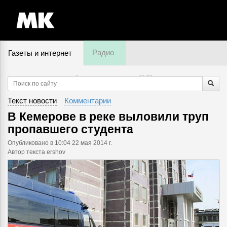
Радио
Газеты и интернет
9 августа, воскресенье,
09
:
52
Текст новости
Комментарии
В Кемерове в реке выловили труп
пропавшего студента
Опубликовано
в 10:04 22 мая 2014 г.
Автор текста ershov