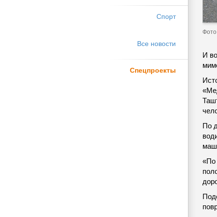
Спорт
Фото
Все новости
И в
мим
Спецпроекты
Ист
«Ме
Таш
чел
По д
вод
маш
«По
пол
дор
Под
пов