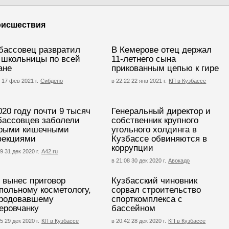
исшествия
бассовец развратил
В Кемерове отец держал
 школьницы по всей
11-летнего сына
ане
прикованным цепью к гире
 17 фев 2021 г.
Сибдепо
в 22:22 22 янв 2021 г.
КП в Кузбассе
020 году почти 9 тысяч
Генеральный директор и
бассовцев заболели
собственник крупного
рыми кишечными
угольного холдинга в
екциями
Кузбассе обвиняются в
коррупции
9 31 дек 2020 г.
А42.ru
в 21:08 30 дек 2020 г.
Авокадо
 вынес приговор
Кузбасский чиновник
польному косметологу,
сорвал строительство
родовавшему
спорткомплекса с
еровчанку
бассейном
5 29 дек 2020 г.
КП в Кузбассе
в 20:42 28 дек 2020 г.
КП в Кузбассе