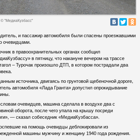
 © "МедиаКузбасс"
одитель, и пассажир автомобиля были спасены проезжавшими
о очевидцами.
очник в правоохранительных органах сообщил
диаКузбассу» в пятницу, что накануне вечером на трассе
тагол – Турочак произошло ДТП, в котором пострадали два
овека.
анным источника, двигаясь по грунтовой щебеночной дороге,
итель автомобиля «Лада Гранта» допустил опрокидывание
ины.
 словам очевидцев, машина сделала в воздухе два с
овиной оборота, после чего упала на крышу посреди
оги», — сказал собеседник «МедиаКузбасса».
оспевшие на помощь очевидцы деблокировали из
режденной машины мужчину и женщину 1940 года рождения.