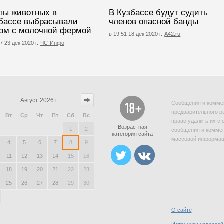
пы животных в
В Кузбассе будут судить
бассе выбрасывали
членов опасной банды
ом с молочной фермой
в 19:51 18 дек 2020 г.
A42.ru
7 23 дек 2020 г.
ЧС-Инфо
Август
2026 г.
Сообщения и коммен
предварительного р
Вт
Ср
Чт
Пт
Сб
Вс
право удалить их с 
Возрастная
1
2
сообщения и коммен
категория сайта
массовой информаци
4
5
6
7
8
9
11
12
13
14
15
16
18
19
20
21
22
23
25
26
27
28
29
30
О сайте