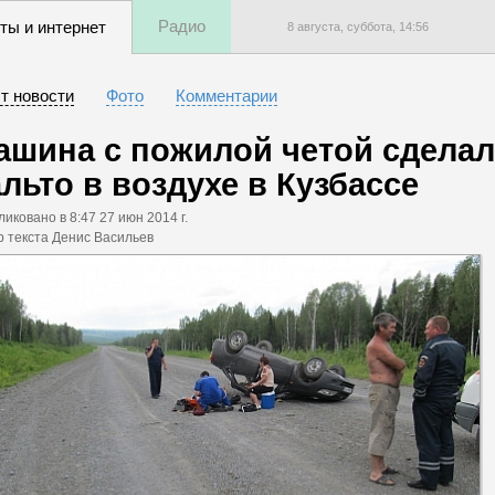
Радио
ты и интернет
8 августа, суббота,
14
:
56
т новости
Фото
Комментарии
ашина с пожилой четой сделал
альто в воздухе в Кузбассе
ликовано
в 8:47 27 июн 2014 г.
р текста Денис Васильев