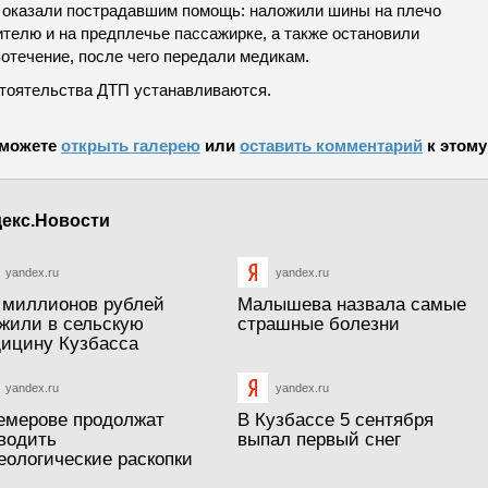
 оказали пострадавшим помощь: наложили шины на плечо
ителю и на предплечье пассажирке, а также остановили
отечение, после чего передали медикам.
тоятельства ДТП устанавливаются.
можете
открыть галерею
или
оставить комментарий
к этому
екс.Новости
yandex.ru
yandex.ru
 миллионов рублей
Малышева назвала самые
жили в сельскую
страшные болезни
ицину Кузбасса
yandex.ru
yandex.ru
емерове продолжат
В Кузбассе 5 сентября
водить
выпал первый снег
еологические раскопки