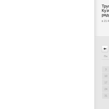
Тру
Куз
ряд
в 21:4
Пн
3
10
17
24
31