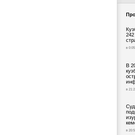
Про
Куз
242
стр
в 0:05
В 2
куз
ост
инф
в 21:2
Суд
под
изу
кем
в 20:5