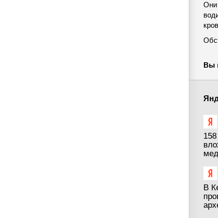
Они
вод
кров
Обс
Вы 
Янд
158
вло
мед
В К
про
арх