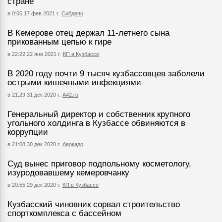
стране
в 0:05 17 фев 2021 г.
Сибдепо
В Кемерове отец держал 11-летнего сына
прикованным цепью к гире
в 22:22 22 янв 2021 г.
КП в Кузбассе
В 2020 году почти 9 тысяч кузбассовцев заболели
острыми кишечными инфекциями
в 21:29 31 дек 2020 г.
А42.ru
Генеральный директор и собственник крупного
угольного холдинга в Кузбассе обвиняются в
коррупции
в 21:08 30 дек 2020 г.
Авокадо
Суд вынес приговор подпольному косметологу,
изуродовавшему кемеровчанку
в 20:55 29 дек 2020 г.
КП в Кузбассе
Кузбасский чиновник сорвал строительство
спорткомплекса с бассейном