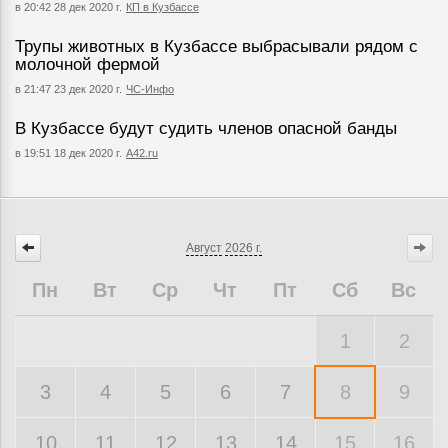
в 20:42 28 дек 2020 г.
КП в Кузбассе
Трупы животных в Кузбассе выбрасывали рядом с
молочной фермой
в 21:47 23 дек 2020 г.
ЧС-Инфо
В Кузбассе будут судить членов опасной банды
в 19:51 18 дек 2020 г.
A42.ru
Август
2026 г.
Пн
Вт
Ср
Чт
Пт
Сб
Вс
1
2
3
4
5
6
7
8
9
10
11
12
13
14
15
16