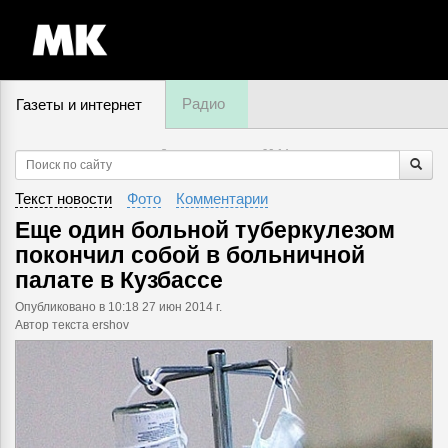
Радио
Газеты и интернет
8 августа, пятница,
06
:
14
Текст новости
Фото
Комментарии
Еще один больной туберкулезом
покончил собой в больничной
палате в Кузбассе
Опубликовано
в 10:18 27 июн 2014 г.
Автор текста ershov