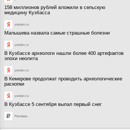
158 миллионов рублей вложили в сельскую
медицину Кузбасса
yandex.ru
Малышева назвала самые страшные болезни
yandex.ru
В Кузбассе археологи нашли более 400 артефактов
эпохи неолита
yandex.ru
В Кемерове продолжат проводить археологические
раскопки
yandex.ru
В Кузбассе 5 сентября выпал первый снег
Реклама