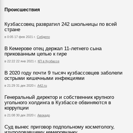
Происшествия
Кузбассовец развратил 242 школьницы по всей
стране
в 0:05 17 фев 2021 г.
Сибдепо
В Кемерове отец держал 11-летнего сына
прикованным цепью к гире
в 22:22 22 янв 2021 г.
КП в Кузбассе
В 2020 году почти 9 тысяч кузбассовцев заболели
острыми кишечными инфекциями
в 21:29 31 дек 2020 г.
А42.ru
Генеральный директор и собственник крупного
угольного холдинга в Кузбассе обвиняются в
коррупции
в 21:08 30 дек 2020 г.
Авокадо
Суд вынес приговор подпольному косметологу,
изуродовавшему кемеровчанку