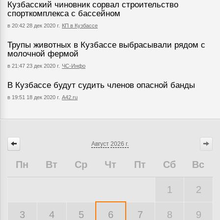
Кузбасский чиновник сорвал строительство
спорткомплекса с бассейном
в 20:42 28 дек 2020 г.
КП в Кузбассе
Трупы животных в Кузбассе выбрасывали рядом с
молочной фермой
в 21:47 23 дек 2020 г.
ЧС-Инфо
В Кузбассе будут судить членов опасной банды
в 19:51 18 дек 2020 г.
A42.ru
Август
2026 г.
Пн
Вт
Ср
Чт
Пт
Сб
Вс
1
2
3
4
5
6
7
8
9