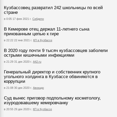
Кузбассовец развратил 242 школьницы по всей
стране
в 0:05 17 фев 2021 г.
Сибдепо
В Кемерове отец держал 11-летнего сына
прикованным цепью к гире
в 22:22 22 янв 2021 г.
КП в Кузбассе
В 2020 году почти 9 тысяч кузбассовцев заболели
острыми кишечными инфекциями
в 21:29 31 дек 2020 г.
А42.ru
Генеральный директор и собственник крупного
угольного холдинга в Кузбассе обвиняются в
коррупции
в 21:08 30 дек 2020 г.
Авокадо
Суд вынес приговор подпольному косметологу,
изуродовавшему кемеровчанку
в 20:55 29 дек 2020 г.
КП в Кузбассе