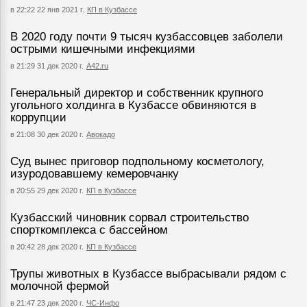
в 22:22 22 янв 2021 г.
КП в Кузбассе
В 2020 году почти 9 тысяч кузбассовцев заболели
острыми кишечными инфекциями
в 21:29 31 дек 2020 г.
А42.ru
Генеральный директор и собственник крупного
угольного холдинга в Кузбассе обвиняются в
коррупции
в 21:08 30 дек 2020 г.
Авокадо
Суд вынес приговор подпольному косметологу,
изуродовавшему кемеровчанку
в 20:55 29 дек 2020 г.
КП в Кузбассе
Кузбасский чиновник сорвал строительство
спорткомплекса с бассейном
в 20:42 28 дек 2020 г.
КП в Кузбассе
Трупы животных в Кузбассе выбрасывали рядом с
молочной фермой
в 21:47 23 дек 2020 г.
ЧС-Инфо