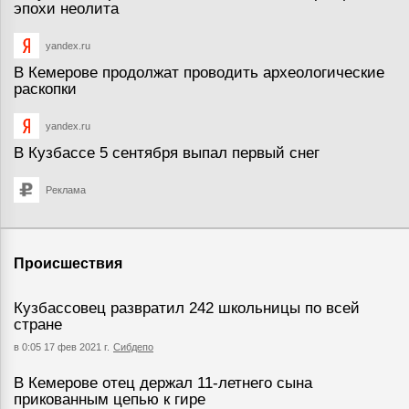
эпохи неолита
yandex.ru
В Кемерове продолжат проводить археологические
раскопки
yandex.ru
В Кузбассе 5 сентября выпал первый снег
Реклама
Происшествия
Кузбассовец развратил 242 школьницы по всей
стране
в 0:05 17 фев 2021 г.
Сибдепо
В Кемерове отец держал 11-летнего сына
прикованным цепью к гире