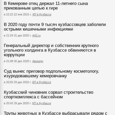
В Кемерове отец держал 11-летнего сына
прикованным цепью к гире
в 22:22 22 янв 2021 г.
КП в Кузбассе
В 2020 году почти 9 тысяч кузбассовцев заболели
острыми кишечными инфекциями
в 21:29 31 дек 2020 г.
А42.ru
Генеральный директор и собственник крупного
угольного холдинга в Кузбассе обвиняются в
коррупции
в 21:08 30 дек 2020 г.
Авокадо
Суд вынес приговор подпольному косметологу,
изуродовавшему кемеровчанку
в 20:55 29 дек 2020 г.
КП в Кузбассе
Кузбасский чиновник сорвал строительство
спорткомплекса с бассейном
в 20:42 28 дек 2020 г.
КП в Кузбассе
Трупы животных в Кузбассе выбрасывали рядом с