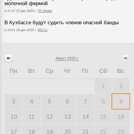
молочной фермой
в 21:47 23 дек 2020 г.
ЧС-Инфо
В Кузбассе будут судить членов опасной банды
в 19:51 18 дек 2020 г.
A42.ru
Август
2026 г.
Пн
Вт
Ср
Чт
Пт
Сб
Вс
1
2
3
4
5
6
7
8
9
10
11
12
13
14
15
16
17
18
19
20
21
22
23