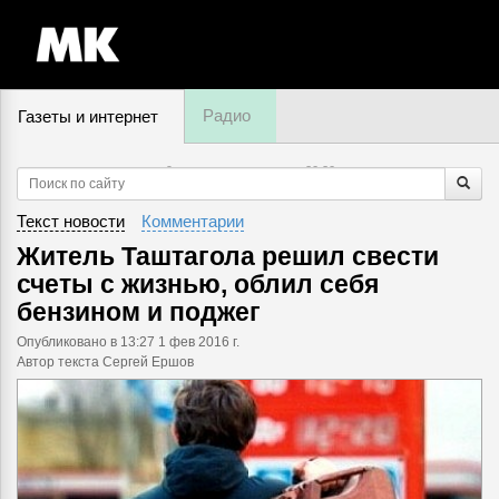
Радио
Газеты и интернет
9 августа, воскресенье,
20
:
20
Текст новости
Комментарии
Житель Таштагола решил свести
счеты с жизнью, облил себя
бензином и поджег
Опубликовано
в 13:27 1 фев 2016 г.
Автор текста Сергей Ершов