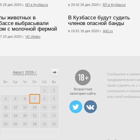
5 29 дек 2020 г.
КП в Кузбассе
в 20:42 28 дек 2020 г.
КП в Кузбассе
пы животных в
В Кузбассе будут судить
бассе выбрасывали
членов опасной банды
ом с молочной фермой
в 19:51 18 дек 2020 г.
A42.ru
7 23 дек 2020 г.
ЧС-Инфо
Август
2026 г.
Сообщения и коммен
предварительного р
Вт
Ср
Чт
Пт
Сб
Вс
право удалить их с 
Возрастная
1
2
сообщения и коммен
категория сайта
массовой информаци
4
5
6
7
8
9
11
12
13
14
15
16
18
19
20
21
22
23
25
26
27
28
29
30