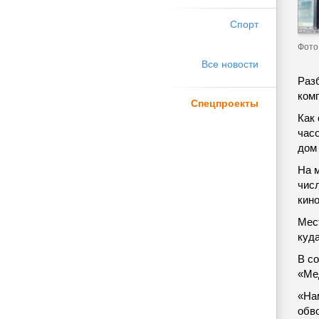
Спорт
Фото
Все новости
Раз
ком
Спецпроекты
Как
час
дом 
На м
чис
кино
Мес
куда
В с
«Ме
«На
обво