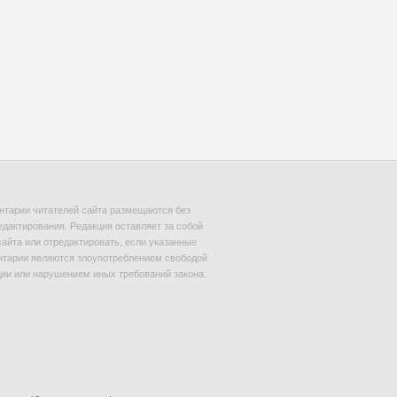
тарии читателей сайта размещаются без
едактирования. Редакция оставляет за собой
сайта или отредактировать, если указанные
тарии являются злоупотреблением свободой
и или нарушением иных требований закона.