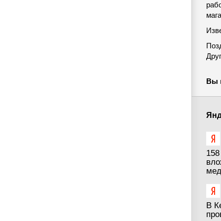
раб
мага
Изве
Поз
Дру
Вы 
Янд
158
вло
мед
В К
про