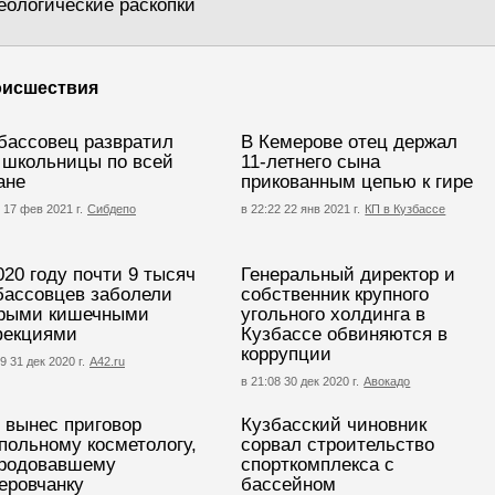
еологические раскопки
исшествия
бассовец развратил
В Кемерове отец держал
 школьницы по всей
11-летнего сына
ане
прикованным цепью к гире
 17 фев 2021 г.
Сибдепо
в 22:22 22 янв 2021 г.
КП в Кузбассе
020 году почти 9 тысяч
Генеральный директор и
бассовцев заболели
собственник крупного
рыми кишечными
угольного холдинга в
екциями
Кузбассе обвиняются в
коррупции
9 31 дек 2020 г.
А42.ru
в 21:08 30 дек 2020 г.
Авокадо
 вынес приговор
Кузбасский чиновник
польному косметологу,
сорвал строительство
родовавшему
спорткомплекса с
еровчанку
бассейном