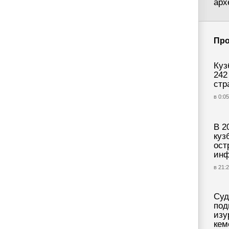
арх
Про
Куз
242
стр
в 0:05
В 2
куз
ост
инф
в 21:2
Суд
под
изу
кем