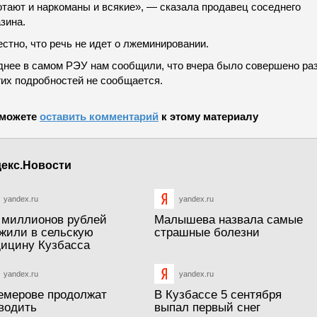
отают и наркоманы и всякие», — сказала продавец соседнего
зина.
стно, что речь не идет о лжеминировании.
днее в самом РЭУ нам сообщили, что вчера было совершено раз
гих подробностей не сообщается.
можете
оставить комментарий
к этому материалу
екс.Новости
yandex.ru
yandex.ru
 миллионов рублей
Малышева назвала самые
жили в сельскую
страшные болезни
ицину Кузбасса
yandex.ru
yandex.ru
емерове продолжат
В Кузбассе 5 сентября
водить
выпал первый снег