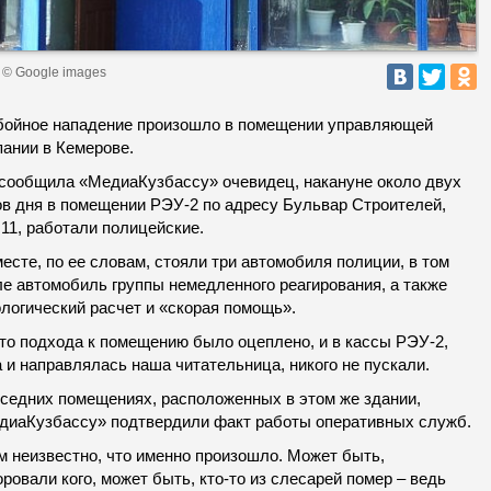
 © Google images
бойное нападение произошло в помещении управляющей
пании в Кемерове.
 сообщила «МедиаКузбассу» очевидец, накануне около двух
ов дня в помещении РЭУ-2 по адресу Бульвар Строителей,
11, работали полицейские.
есте, по ее словам, стояли три автомобиля полиции, в том
ле автомобиль группы немедленного реагирования, а также
логический расчет и «скорая помощь».
то подхода к помещению было оцеплено, и в кассы РЭУ-2,
 и направлялась наша читательница, никого не пускали.
оседних помещениях, расположенных в этом же здании,
диаКузбассу» подтвердили факт работы оперативных служб.
м неизвестно, что именно произошло. Может быть,
ровали кого, может быть, кто-то из слесарей помер – ведь