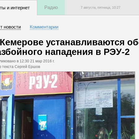
Радио
ты и интернет
7 августа, пятница,
10
:
27
т новости
Комментарии
 Кемерове устанавливаются об
азбойного нападения в РЭУ-2
ликовано
в 12:30 21 мар 2016 г.
р текста Сергей Ершов