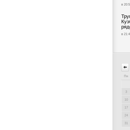
в 20:5
Тру
Куз
ряд
в 21:4
Пн
3
10
17
24
31