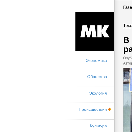
Газе
Текс
В
р
Опуб
Экономика
Авто
Общество
Экология
Происшествия
Культура