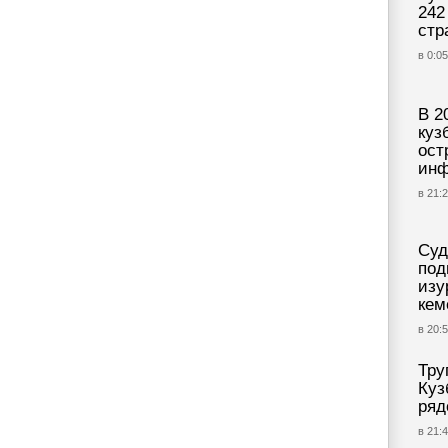
242
стр
в 0:05
В 2
куз
ост
инф
в 21:2
Суд
под
изу
кем
в 20:5
Тру
Куз
ряд
в 21:4