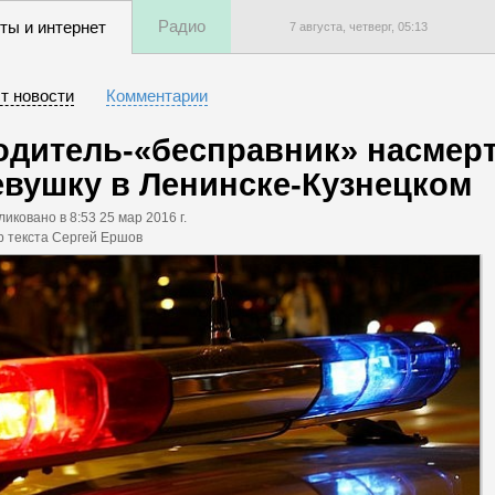
Радио
ты и интернет
7 августа, четверг,
05
:
13
т новости
Комментарии
одитель-«бесправник» насмер
евушку в Ленинске-Кузнецком
ликовано
в 8:53 25 мар 2016 г.
р текста Сергей Ершов