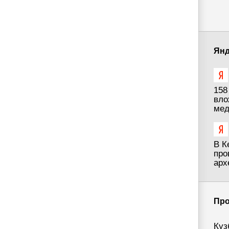
Янд
158
вло
мед
В К
про
арх
Про
Куз