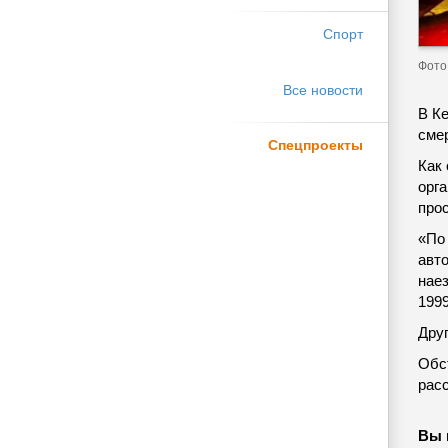
Спорт
Фото 
Все новости
В К
смер
Спецпроекты
Как
орг
про
«По
авт
нае
1999
Дру
Обс
рас
Вы 