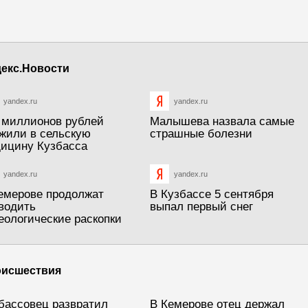
екс.Новости
yandex.ru
yandex.ru
 миллионов рублей
Малышева назвала самые
жили в сельскую
страшные болезни
ицину Кузбасса
yandex.ru
yandex.ru
емерове продолжат
В Кузбассе 5 сентября
водить
выпал первый снег
еологические раскопки
исшествия
бассовец развратил
В Кемерове отец держал