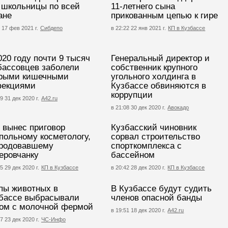
 школьницы по всей
11-летнего сына
ане
прикованным цепью к гире
 17 фев 2021 г.
Сибдепо
в 22:22 22 янв 2021 г.
КП в Кузбассе
020 году почти 9 тысяч
Генеральный директор и
бассовцев заболели
собственник крупного
рыми кишечными
угольного холдинга в
екциями
Кузбассе обвиняются в
коррупции
9 31 дек 2020 г.
А42.ru
в 21:08 30 дек 2020 г.
Авокадо
 вынес приговор
Кузбасский чиновник
польному косметологу,
сорвал строительство
родовавшему
спорткомплекса с
еровчанку
бассейном
5 29 дек 2020 г.
КП в Кузбассе
в 20:42 28 дек 2020 г.
КП в Кузбассе
пы животных в
В Кузбассе будут судить
бассе выбрасывали
членов опасной банды
ом с молочной фермой
в 19:51 18 дек 2020 г.
A42.ru
7 23 дек 2020 г.
ЧС-Инфо