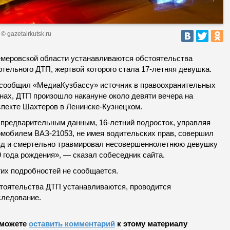
© gazetairkutsk.ru
емеровской области устанавливаются обстоятельства
тельного ДТП, жертвой которого стала 17-летняя девушка.
 сообщил «МедиаКузбассу» источник в правоохранительных
анах, ДТП произошло накануне около девяти вечера на
спекте Шахтеров в Ленинске-Кузнецком.
 предварительным данным, 16-летний подросток, управляя
омобилем ВАЗ-21053, не имея водительских прав, совершил
зд и смертельно травмировал несовершеннолетнюю девушку
 года рождения», — сказал собеседник сайта.
гих подробностей не сообщается.
тоятельства ДТП устанавливаются, проводится
следование.
можете
оставить комментарий
к этому материалу