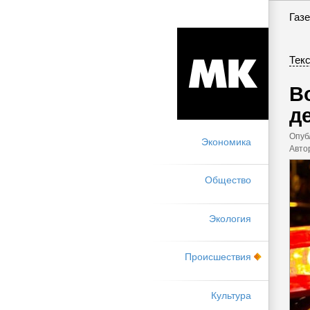
Газе
Текс
В
д
Опуб
Экономика
Авто
Общество
Экология
Происшествия
Культура