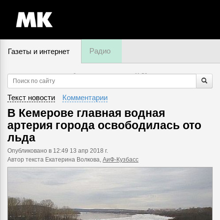
Радио
Газеты и интернет
9 августа, воскресенье,
11
:
56
Текст новости
Комментарии
В Кемерове главная водная
артерия города освободилась ото
льда
Опубликовано
в 12:49 13 апр 2018 г.
Автор текста Екатерина Волкова,
АиФ-Кузбасс