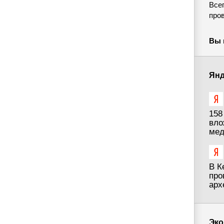
Все
пров
Вы 
Янд
158
вло
мед
В К
про
арх
Эко