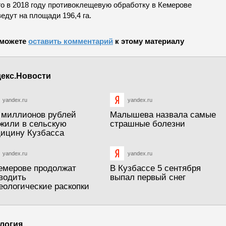
го в 2018 году противоклещевую обработку в Кемерове
едут на площади 196,4 га.
можете
оставить комментарий
к этому материалу
екс.Новости
yandex.ru
yandex.ru
 миллионов рублей
Малышева назвала самые
жили в сельскую
страшные болезни
ицину Кузбасса
yandex.ru
yandex.ru
емерове продолжат
В Кузбассе 5 сентября
водить
выпал первый снег
еологические раскопки
логия