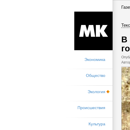
Газе
Текс
В
г
Опуб
Экономика
Авто
Общество
Экология
Происшествия
Культура