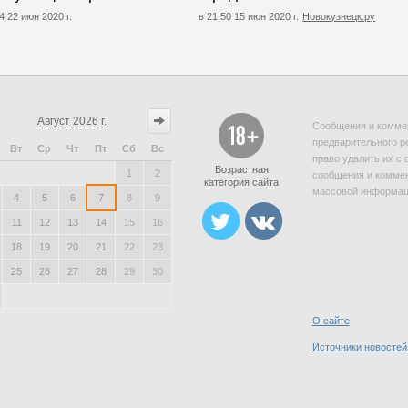
4 22 июн 2020 г.
в 21:50 15 июн 2020 г.
Новокузнецк.ру
Август
2026 г.
Сообщения и коммен
предварительного р
Вт
Ср
Чт
Пт
Сб
Вс
право удалить их с 
Возрастная
1
2
сообщения и коммен
категория сайта
массовой информаци
4
5
6
7
8
9
11
12
13
14
15
16
18
19
20
21
22
23
25
26
27
28
29
30
О сайте
Источники новостей