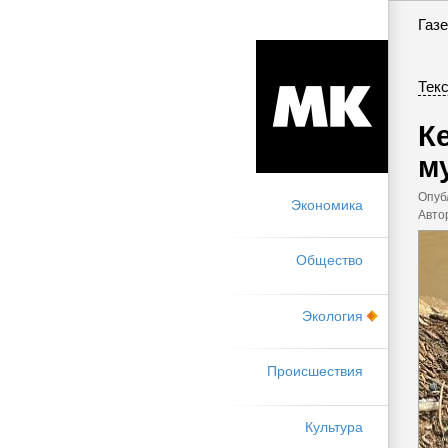
Газе
Текс
К
м
Опуб
Экономика
Авто
Общество
Экология
Происшествия
Культура