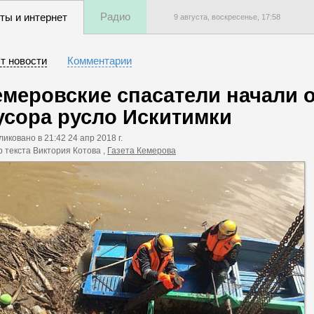
Радио
ты и интернет
9 августа, воскресенье,
17
:
58
т новости
Комментарии
емеровские спасатели начали 
усора русло Искитимки
ликовано
в 21:42 24 апр 2018 г.
р текста Виктория Котова ,
Газета Кемерова