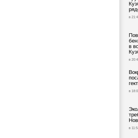
Куз
ряд
в 21:4
Пов
бен
в в
Куз
в 20:4
Вок
пос
гек
в 18:0
Эко
тре
Нов
в 11:5