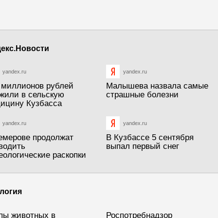
екс.Новости
yandex.ru
yandex.ru
 миллионов рублей
Малышева назвала самые
жили в сельскую
страшные болезни
ицину Кузбасса
yandex.ru
yandex.ru
емерове продолжат
В Кузбассе 5 сентября
водить
выпал первый снег
еологические раскопки
логия
пы животных в
Роспотребнадзор