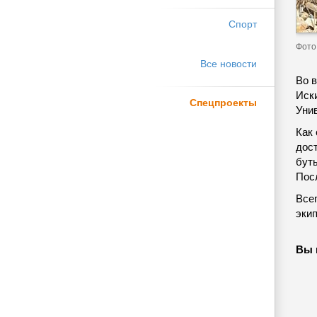
Спорт
Фото
Все новости
Во в
Иски
Спецпроекты
Унив
Как
дос
буты
Посл
Всег
эки
Вы 