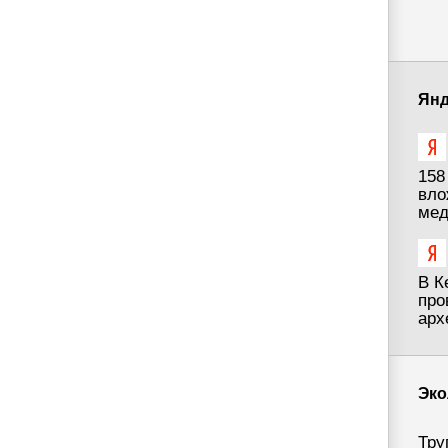
Янд
158
вло
мед
В К
про
арх
Эко
Тру