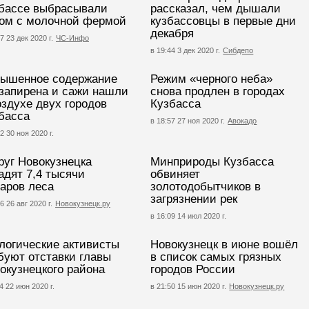
бассе выбрасывали
рассказал, чем дышали
ом с молочной фермой
кузбассовцы в первые дни
декабря
7 23 дек 2020 г.
ЧС-Инфо
в 19:44 3 дек 2020 г.
Сибдепо
ышенное содержание
Режим «черного неба»
запирена и сажи нашли
снова продлен в городах
оздухе двух городов
Кузбасса
басса
в 18:57 27 ноя 2020 г.
Авокадо
2 30 ноя 2020 г.
руг Новокузнецка
Минприроды Кузбасса
адят 7,4 тысячи
обвиняет
таров леса
золотодобытчиков в
загрязнении рек
6 26 авг 2020 г.
Новокузнецк.ру
в 16:09 14 июл 2020 г.
логические активисты
Новокузнецк в июне вошёл
буют отставки главы
в список самых грязных
окузнецкого района
городов России
4 22 июн 2020 г.
в 21:50 15 июн 2020 г.
Новокузнецк.ру