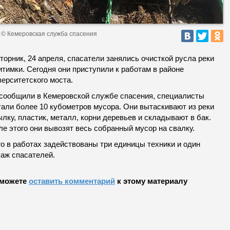
 © Кемеровская служба спасения
торник, 24 апреля, спасатели занялись очисткой русла реки
тимки. Сегодня они приступили к работам в районе
ерситетского моста.
 сообщили в Кемеровской службе спасения, специалисты
тали более 10 кубометров мусора. Они вытаскивают из реки
лку, пластик, металл, корни деревьев и складывают в бак.
е этого они вывозят весь собранный мусор на свалку.
о в работах задействованы три единицы техники и один
паж спасателей.
можете
оставить комментарий
к этому материалу