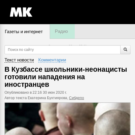
Радио
Газеты и интернет
8 августа, суббота,
22
:
11
Текст новости
Комментарии
В Кузбассе школьники-неонацисты
готовили нападения на
иностранцев
Опубликовано
в 22:16 30 июн 2020 г.
Автор текста Екатерина Бухтиярова,
Сибдепо