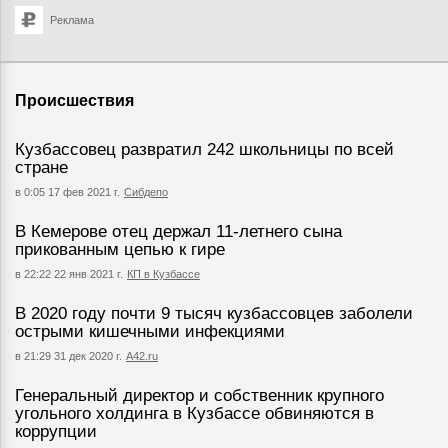
Реклама
Происшествия
Кузбассовец развратил 242 школьницы по всей
стране
в 0:05 17 фев 2021 г.
Сибдепо
В Кемерове отец держал 11-летнего сына
прикованным цепью к гире
в 22:22 22 янв 2021 г.
КП в Кузбассе
В 2020 году почти 9 тысяч кузбассовцев заболели
острыми кишечными инфекциями
в 21:29 31 дек 2020 г.
А42.ru
Генеральный директор и собственник крупного
угольного холдинга в Кузбассе обвиняются в
коррупции