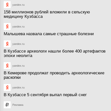
yandex.ru
158 миллионов рублей вложили в сельскую
медицину Кузбасса
yandex.ru
Малышева назвала самые страшные болезни
yandex.ru
В Кузбассе археологи нашли более 400 артефактов
эпохи неолита
yandex.ru
В Кемерове продолжат проводить археологические
раскопки
yandex.ru
В Кузбассе 5 сентября выпал первый снег
Реклама