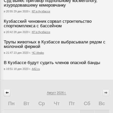
Суд вынес приговор подпольному косметологу,
изуродовавшему кемеровчанку
в 20:55 29 дек 2020 г.
КП в Кузбассе
Кузбасский чиновник сорвал строительство
спорткомплекса с бассейном
в 20:42 28 дек 2020 г.
КП в Кузбассе
Трупы животных в Кузбассе выбрасывали рядом с
молочной фермой
в 21:47 23 дек 2020 г.
ЧС-Инфо
В Кузбассе будут судить членов опасной банды
в 19:51 18 дек 2020 г.
A42.ru
Август
2026 г.
Пн
Вт
Ср
Чт
Пт
Сб
Вс