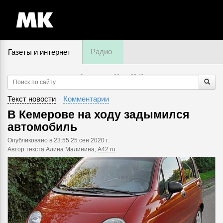
Радио
Газеты и интернет
9 августа, суббота,
03
:
49
Текст новости
Комментарии
В Кемерове на ходу задымился
автомобиль
Опубликовано
в 23:55 25 сен 2020 г.
Автор текста Алина Малинина,
A42.ru