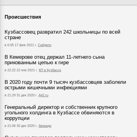
Происшествия
Кузбассовец развратил 242 школьницы по всей
стране
в 0:05 17 фев 2021 г.
Сибдепо
В Кемерове отец держал 11-летнего сына
прикованным цепью к гире
в 22:22 22 янв 2021 г.
КП в Кузбассе
В 2020 году почти 9 тысяч кузбассовцев заболели
острыми кишечными инфекциями
в 21:29 31 дек 2020 г.
А42.ru
Генеральный директор и собственник крупного
угольного холдинга в Кузбассе обвиняются в
коррупции
в 21:08 30 дек 2020 г.
Авокадо