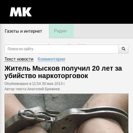
Радио
Газеты и интернет
9 августа, суббота,
01
:
34
Текст новости
Комментарии
Житель Мысков получил 20 лет за
убийство наркоторговок
Опубликовано
в 11:54 30 мая 2013 г.
Автор текста Анатолий Брежнев