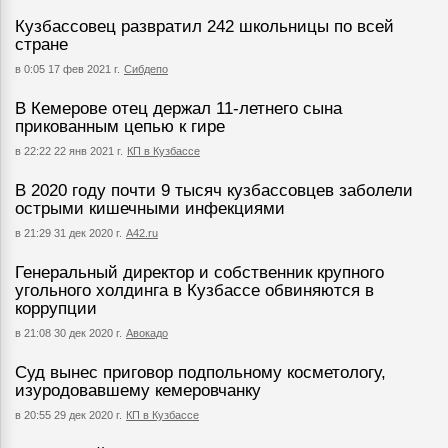
Кузбассовец развратил 242 школьницы по всей
стране
в 0:05 17 фев 2021 г.
Сибдепо
В Кемерове отец держал 11-летнего сына
прикованным цепью к гире
в 22:22 22 янв 2021 г.
КП в Кузбассе
В 2020 году почти 9 тысяч кузбассовцев заболели
острыми кишечными инфекциями
в 21:29 31 дек 2020 г.
А42.ru
Генеральный директор и собственник крупного
угольного холдинга в Кузбассе обвиняются в
коррупции
в 21:08 30 дек 2020 г.
Авокадо
Суд вынес приговор подпольному косметологу,
изуродовавшему кемеровчанку
в 20:55 29 дек 2020 г.
КП в Кузбассе