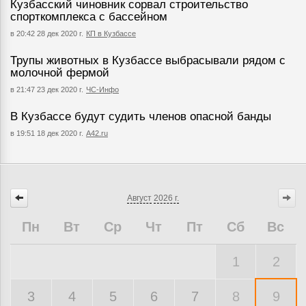
Кузбасский чиновник сорвал строительство
спорткомплекса с бассейном
в 20:42 28 дек 2020 г.
КП в Кузбассе
Трупы животных в Кузбассе выбрасывали рядом с
молочной фермой
в 21:47 23 дек 2020 г.
ЧС-Инфо
В Кузбассе будут судить членов опасной банды
в 19:51 18 дек 2020 г.
A42.ru
Август
2026 г.
Пн
Вт
Ср
Чт
Пт
Сб
Вс
1
2
3
4
5
6
7
8
9