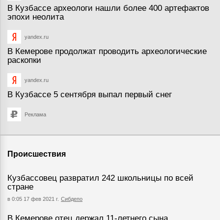
В Кузбассе археологи нашли более 400 артефактов
эпохи неолита
yandex.ru
В Кемерове продолжат проводить археологические
раскопки
yandex.ru
В Кузбассе 5 сентября выпал первый снег
Реклама
Происшествия
Кузбассовец развратил 242 школьницы по всей
стране
в 0:05 17 фев 2021 г.
Сибдепо
В Кемерове отец держал 11-летнего сына