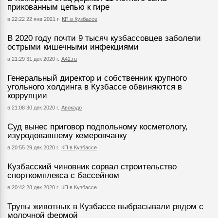
прикованным цепью к гире
в 22:22 22 янв 2021 г.
КП в Кузбассе
В 2020 году почти 9 тысяч кузбассовцев заболели
острыми кишечными инфекциями
в 21:29 31 дек 2020 г.
А42.ru
Генеральный директор и собственник крупного
угольного холдинга в Кузбассе обвиняются в
коррупции
в 21:08 30 дек 2020 г.
Авокадо
Суд вынес приговор подпольному косметологу,
изуродовавшему кемеровчанку
в 20:55 29 дек 2020 г.
КП в Кузбассе
Кузбасский чиновник сорвал строительство
спорткомплекса с бассейном
в 20:42 28 дек 2020 г.
КП в Кузбассе
Трупы животных в Кузбассе выбрасывали рядом с
молочной фермой