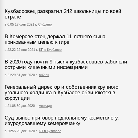
Кузбассовец развратил 242 школьницы по всей
стране
в 0:05 17 фев 2021 г.
Сибдепо
В Кемерове отец держал 11-летнего сына
прикованным цепью к гире
в 22:22 22 янв 2021 г.
КП в Кузбассе
В 2020 году почти 9 тысяч кузбассовцев заболели
острыми кишечными инфекциями
в 21:29 31 дек 2020 г.
А42.ru
Генеральный директор и собственник крупного
угольного холдинга в Кузбассе обвиняются в
коррупции
в 21:08 30 дек 2020 г.
Авокадо
Суд вынес приговор подпольному косметологу,
изуродовавшему кемеровчанку
в 20:55 29 дек 2020 г.
КП в Кузбассе