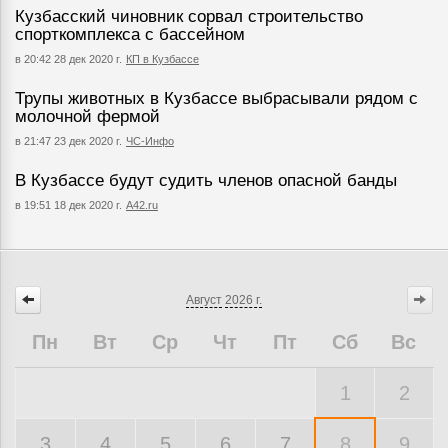
Кузбасский чиновник сорвал строительство
спорткомплекса с бассейном
в 20:42 28 дек 2020 г.
КП в Кузбассе
Трупы животных в Кузбассе выбрасывали рядом с
молочной фермой
в 21:47 23 дек 2020 г.
ЧС-Инфо
В Кузбассе будут судить членов опасной банды
в 19:51 18 дек 2020 г.
A42.ru
Август
2026 г.
Пн
Вт
Ср
Чт
Пт
Сб
Вс
1
2
3
4
5
6
7
8
9