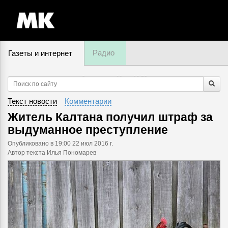
Радио
Газеты и интернет
8 августа, суббота,
19
:
53
Текст новости
Комментарии
Житель Калтана получил штраф за
выдуманное преступление
Опубликовано
в 19:00 22 июл 2016 г.
Автор текста Илья Пономарев