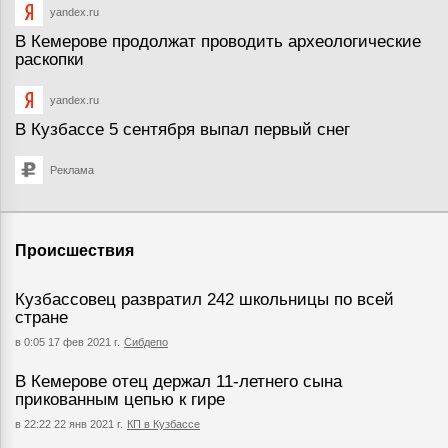
yandex.ru
В Кемерове продолжат проводить археологические
раскопки
yandex.ru
В Кузбассе 5 сентября выпал первый снег
Реклама
Происшествия
Кузбассовец развратил 242 школьницы по всей
стране
в 0:05 17 фев 2021 г.
Сибдепо
В Кемерове отец держал 11-летнего сына
прикованным цепью к гире
в 22:22 22 янв 2021 г.
КП в Кузбассе