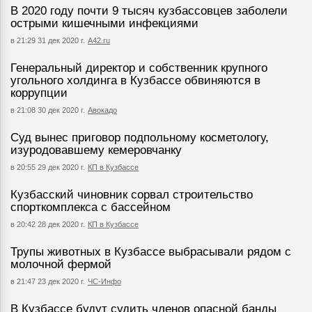
В 2020 году почти 9 тысяч кузбассовцев заболели
острыми кишечными инфекциями
в 21:29 31 дек 2020 г.
А42.ru
Генеральный директор и собственник крупного
угольного холдинга в Кузбассе обвиняются в
коррупции
в 21:08 30 дек 2020 г.
Авокадо
Суд вынес приговор подпольному косметологу,
изуродовавшему кемеровчанку
в 20:55 29 дек 2020 г.
КП в Кузбассе
Кузбасский чиновник сорвал строительство
спорткомплекса с бассейном
в 20:42 28 дек 2020 г.
КП в Кузбассе
Трупы животных в Кузбассе выбрасывали рядом с
молочной фермой
в 21:47 23 дек 2020 г.
ЧС-Инфо
В Кузбассе будут судить членов опасной банды