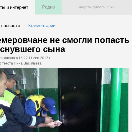
Радио
ты и интернет
8 августа, суббота,
21
:
22
т новости
Комментарии
емеровчане не смогли попасть 
аснувшего сына
ликовано
в 16:22 11 сен 2017 г.
р текста Нина Васильева