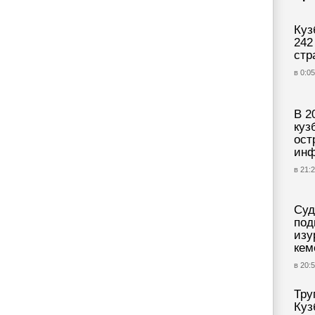
Куз
242
стр
в 0:05
В 2
куз
ост
инф
в 21:2
Суд
под
изу
кем
в 20:5
Тру
Куз