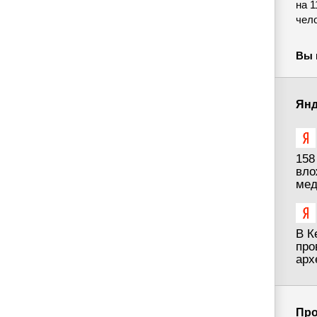
на 1
чел
Вы 
Янд
158
вло
мед
В К
про
арх
Про