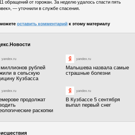
11 обращений от горожан. За неделю удалось спасти пять
овек», — уточнили в службе спасения.
можете
оставить комментарий
к этому материалу
екс.Новости
yandex.ru
yandex.ru
 миллионов рублей
Малышева назвала самые
жили в сельскую
страшные болезни
ицину Кузбасса
yandex.ru
yandex.ru
емерове продолжат
В Кузбассе 5 сентября
водить
выпал первый снег
еологические раскопки
исшествия