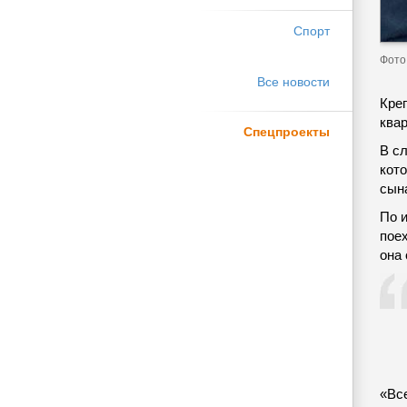
Спорт
Фото
Все новости
Креп
ква
Спецпроекты
В с
кото
сын
По и
поех
она 
«Вс