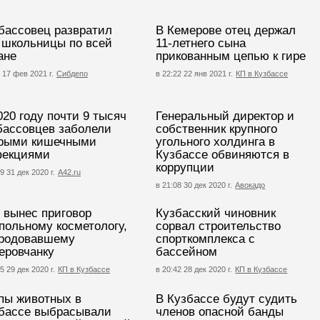
бассовец развратил
В Кемерове отец держал
 школьницы по всей
11-летнего сына
ане
прикованным цепью к гире
 17 фев 2021 г.
Сибдепо
в 22:22 22 янв 2021 г.
КП в Кузбассе
020 году почти 9 тысяч
Генеральный директор и
бассовцев заболели
собственник крупного
рыми кишечными
угольного холдинга в
екциями
Кузбассе обвиняются в
коррупции
9 31 дек 2020 г.
А42.ru
в 21:08 30 дек 2020 г.
Авокадо
 вынес приговор
Кузбасский чиновник
польному косметологу,
сорвал строительство
родовавшему
спорткомплекса с
еровчанку
бассейном
5 29 дек 2020 г.
КП в Кузбассе
в 20:42 28 дек 2020 г.
КП в Кузбассе
пы животных в
В Кузбассе будут судить
бассе выбрасывали
членов опасной банды