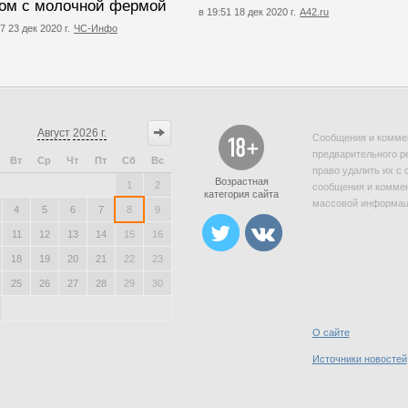
ом с молочной фермой
в 19:51 18 дек 2020 г.
A42.ru
7 23 дек 2020 г.
ЧС-Инфо
Август
2026 г.
Сообщения и коммен
предварительного р
Вт
Ср
Чт
Пт
Сб
Вс
право удалить их с 
Возрастная
1
2
сообщения и коммен
категория сайта
массовой информаци
4
5
6
7
8
9
11
12
13
14
15
16
18
19
20
21
22
23
25
26
27
28
29
30
О сайте
Источники новостей