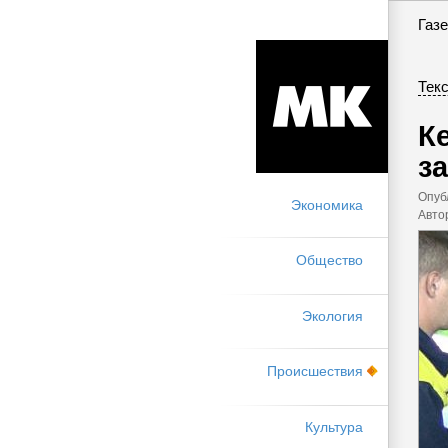
Газе
Текс
К
з
Опуб
Экономика
Авто
Общество
Экология
Происшествия
Культура