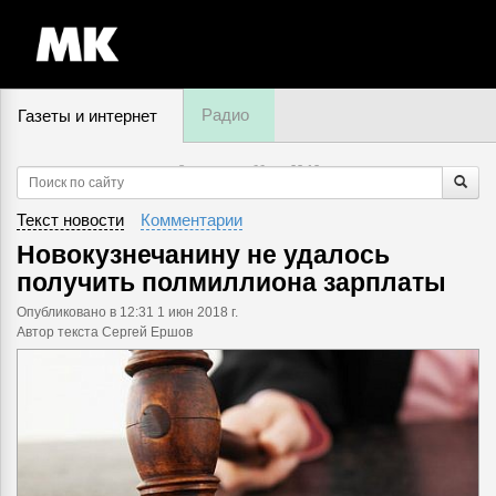
Радио
Газеты и интернет
8 августа, суббота,
23
:
13
Текст новости
Комментарии
Новокузнечанину не удалось
получить полмиллиона зарплаты
Опубликовано
в 12:31 1 июн 2018 г.
Автор текста Сергей Ершов