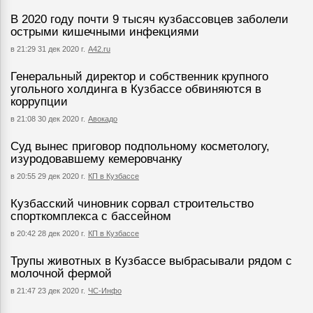
В 2020 году почти 9 тысяч кузбассовцев заболели
острыми кишечными инфекциями
в 21:29 31 дек 2020 г.
А42.ru
Генеральный директор и собственник крупного
угольного холдинга в Кузбассе обвиняются в
коррупции
в 21:08 30 дек 2020 г.
Авокадо
Суд вынес приговор подпольному косметологу,
изуродовавшему кемеровчанку
в 20:55 29 дек 2020 г.
КП в Кузбассе
Кузбасский чиновник сорвал строительство
спорткомплекса с бассейном
в 20:42 28 дек 2020 г.
КП в Кузбассе
Трупы животных в Кузбассе выбрасывали рядом с
молочной фермой
в 21:47 23 дек 2020 г.
ЧС-Инфо