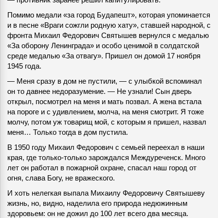
Помимо медали «за город Будапешт», которая упоминается
и в песне «Враги сожгли родную хату», ставшей народной, с
фронта Михаил Федорович Святышев вернулся с медалью
«За оборону Ленинграда» и особо ценимой в солдатской
среде медалью «За отвагу». Пришел он домой 17 ноября
1945 года.
— Меня сразу в дом не пустили, — с улыбкой вспоминал
он то давнее недоразумение. — Не узнали! Сын дверь
открыл, посмотрел на меня и мать позвал. А жена встала
на пороге и с удивлением, молча, на меня смотрит. Я тоже
молчу, потом уж товарищ мой, с которым я пришел, назвал
меня… Только тогда в дом пустила.
В 1950 году Михаил Федорович с семьей переехал в наши
края, где только-только зарождался Междуреченск. Много
лет он работал в пожарной охране, спасал наш город от
огня, слава Богу, не вражеского.
И хоть нелегкая выпала Михаилу Федоровичу Святышеву
жизнь, но, видно, наделила его природа недюжинным
здоровьем: он не дожил до 100 лет всего два месяца.