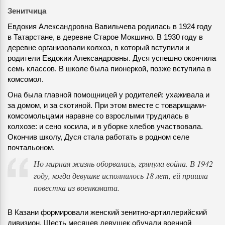
Зенитчица
Евдокия Александровна Вавильчева родилась в 1924 году
в Татарстане, в деревне Старое Мокшино. В 1930 году в
деревне организовали колхоз, в который вступили и
родители Евдокии Александровны. Дуся успешно окончила
семь классов. В школе была пионеркой, позже вступила в
комсомол.
Она была главной помощницей у родителей: ухаживала и
за домом, и за скотиной. При этом вместе с товарищами-
комсомольцами наравне со взрослыми трудилась в
колхозе: и сено косила, и в уборке хлебов участвовала.
Окончив школу, Дуся стала работать в родном селе
почтальоном.
Но мирная жизнь оборвалась, грянула война. В 1942
году, когда девушке исполнилось 18 лет, ей пришла
повестка из военкомата.
В Казани формировали женский зенитно-артиллерийский
дивизион. Шесть месяцев девушек обучали военной