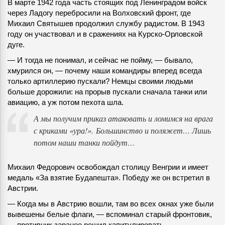
В марте 1942 года часть стоящих под Ленинградом войск
через Ладогу перебросили на Волховский фронт, где
Михаил Святышев продолжил службу радистом. В 1943
году он участвовал и в сражениях на Курско-Орловской
дуге.
— И тогда не понимал, и сейчас не пойму, — бывало,
хмурился он, — почему наши командиры вперед всегда
только артиллерию пускали? Немцы своими людьми
больше дорожили: на прорыв пускали сначала танки или
авиацию, а уж потом пехота шла.
А мы получим приказ атаковать и ломимся на врага
с криками «ура!». Большинство и поляжет… Лишь
потом наши танки пойдут…
Михаил Федорович освобождал столицу Венгрии и имеет
медаль «За взятие Будапешта». Победу же он встретил в
Австрии.
— Когда мы в Австрию вошли, там во всех окнах уже были
вывешены белые флаги, — вспоминал старый фронтовик,
— противник заранее решил капитулировать.