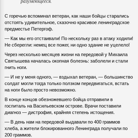
разумеющееся.
С горечью вспоминал ветеран, как наши бойцы старались
отстоять удивительное, сказочно красивое ленинградское
предместье Петергоф.
— Как мы его отстаивали! По нескольку раз в атаку ходили!
Не сберегли: немец все пожег, ни одно здание не уцелело!
Через несколько месяцев жизни на передовой у Михаила
Святышева началась окопная болезнь: заболели и стали
гнить ноги.
— И не у меня одного, — вздыхал ветеран, — большинство
солдат могли тогда только ползком передвигаться, встать
на ноги было просто невозможно.
В конце концов обезножевшего бойца отправили в
госпиталь на Васильевском острове. Врачи поставили
диагноз — дистрофия, крайняя степень истощения.
— В день нам на передовой выдавали по 400 граммов
хлеба, а жители блокированного Ленинграда получали по
200 граммов.