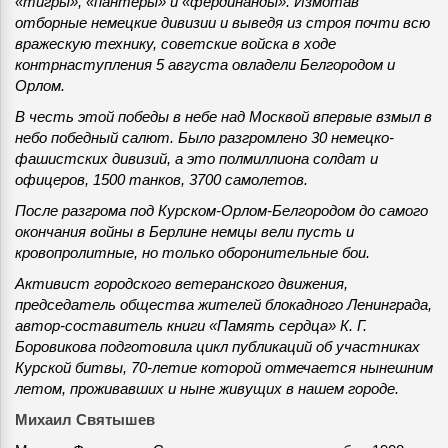
«тигры», «пантеры» и «фердинанды». Измотав
отборные немецкие дивизии и выведя из строя почти всю
вражескую технику, советские войска в ходе
контрнаступления 5 августа овладели Белгородом и
Орлом.
В честь этой победы в небе над Москвой впервые взмыл в
небо победный салют. Было разгромлено 30 немецко-
фашистских дивизий, а это полмиллиона солдат и
офицеров, 1500 танков, 3700 самолетов.
После разгрома под Курском-Орлом-Белгородом до самого
окончания войны в Берлине немцы вели пусть и
кровопролитные, но только оборонительные бои.
Активист городского ветеранского движения,
председатель общества жителей блокадного Ленинграда,
автор-составитель книги «Память сердца» К. Г.
Боровикова подготовила цикл публикаций об участниках
Курской битвы, 70-летие которой отмечается нынешним
летом, проживавших и ныне живущих в нашем городе.
Михаил Святышев