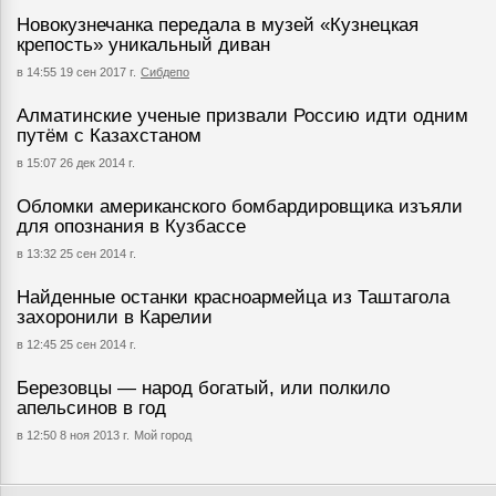
Новокузнечанка передала в музей «Кузнецкая
крепость» уникальный диван
в 14:55 19 сен 2017 г.
Сибдепо
Алматинские ученые призвали Россию идти одним
путём с Казахстаном
в 15:07 26 дек 2014 г.
Обломки американского бомбардировщика изъяли
для опознания в Кузбассе
в 13:32 25 сен 2014 г.
Найденные останки красноармейца из Таштагола
захоронили в Карелии
в 12:45 25 сен 2014 г.
Березовцы — народ богатый, или полкило
апельсинов в год
в 12:50 8 ноя 2013 г.
Мой город