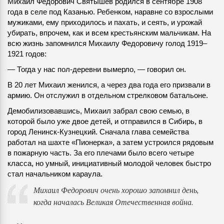
Михаил Федорович Святышев родился в сентябре 1908
года в селе под Казанью. Ребенком, наравне со взрослыми
мужиками, ему приходилось и пахать, и сеять, и урожай
убирать, впрочем, как и всем крестьянским мальчикам. На
всю жизнь запомнился Михаилу Федоровичу голод 1919–
1921 годов:
— Тогда у нас пол-деревни вымерло, — говорил он.
В 20 лет Михаил женился, а через два года его призвали в
армию. Он отслужил в отдельном стрелковом батальоне.
Демобилизовавшись, Михаил забрал свою семью, в
которой было уже двое детей, и отправился в Сибирь, в
город Ленинск-Кузнецкий. Сначала глава семейства
работал на шахте «Пионерка», а затем устроился рядовым
в пожарную часть. За его плечами было всего четыре
класса, но умный, инициативный молодой человек быстро
стал начальником караула.
Михаил Федорович очень хорошо запомнил день,
когда началась Великая Отечественная война.