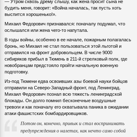
— Утром сквозь дрему слышу, как жена просит сына не
будить меня, говорит: «Война началась, так пусть хоть
выспится хорошенько!».
Михаил Федорович признавался: поначалу подумал, что
ослышался или жена чего-то напутала.
В годы войны, особенно в ее начале, пожарным полагалась
бронь, но Михаил не стал пользоваться этой льготой и
отправился на фронт добровольцем. В числе 9000
сибиряков прибыл в Тюмень в 211-й стрелковый полк, где
новобранцам предстояло пройти начальную военную
подготовку.
Из-под Тюмени едва освоивших азы боевой науки бойцов
отправили на Северо-Западный фронт, под Ленинград.
Михаил Федорович познал всю тяжесть ленинградской
блокады. Он долго помнил бесконечные воздушные
тревоги и как поначалу его охватывала паника в ожидании
атаки фашистских бомбардировщиков.
Потом он, конечно, привык и стал воспринимать
предупреждения о налетах, как нечто само собой