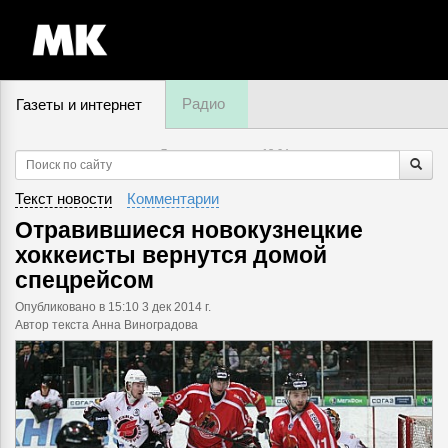
Радио
Газеты и интернет
7 августа, пятница,
13
:
04
Текст новости
Комментарии
Отравившиеся новокузнецкие
хоккеисты вернутся домой
спецрейсом
Опубликовано
в 15:10 3 дек 2014 г.
Автор текста Анна Виноградова