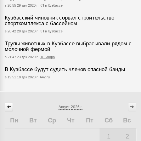
в 20:55 29 дек 2020 г.
КП в Кузбассе
Кузбасский чиновник сорвал строительство
спорткомплекса с бассейном
в 20:42 28 дек 2020 г.
КП в Кузбассе
Трупы животных в Кузбассе выбрасывали рядом с
молочной фермой
в 21:47 23 дек 2020 г.
ЧС-Инфо
В Кузбассе будут судить членов опасной банды
в 19:51 18 дек 2020 г.
A42.ru
Август
2026 г.
Пн
Вт
Ср
Чт
Пт
Сб
Вс
1
2