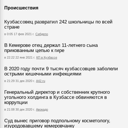
Происшествия
Кузбассовец развратил 242 школьницы по всей
стране
в 0:05 17 фев 2021 г.
Сибдепо
В Кемерове отец держал 11-летнего сына
прикованным цепью к гире
в 22:22 22 янв 2021 г.
КП в Кузбассе
В 2020 году почти 9 тысяч кузбассовцев заболели
острыми кишечными инфекциями
в 21:29 31 дек 2020 г.
А42.ru
Генеральный директор и собственник крупного
угольного холдинга в Кузбассе обвиняются в
коррупции
в 21:08 30 дек 2020 г.
Авокадо
Суд вынес приговор подпольному косметологу,
изуродовавшему кемеровчанку