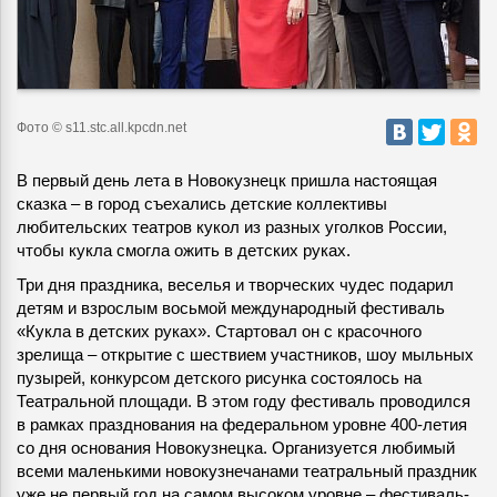
Фото © s11.stc.all.kpcdn.net
В первый день лета в Новокузнецк пришла настоящая
сказка – в город съехались детские коллективы
любительских театров кукол из разных уголков России,
чтобы кукла смогла ожить в детских руках.
Три дня праздника, веселья и творческих чудес подарил
детям и взрослым восьмой международный фестиваль
«Кукла в детских руках». Стартовал он с красочного
зрелища – открытие с шествием участников, шоу мыльных
пузырей, конкурсом детского рисунка состоялось на
Театральной площади. В этом году фестиваль проводился
в рамках празднования на федеральном уровне 400-летия
со дня основания Новокузнецка. Организуется любимый
всеми маленькими новокузнечанами театральный праздник
уже не первый год на самом высоком уровне – фестиваль-