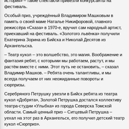
история» – такие спектакли привезли конкурсанты на
фестиваль.
Особый приз, учреждённый Владимиром Машковым в
память о своей маме Наталье Никифоровой, главного
режиссёра «Сказа» в 1970-е, вручил сам народный артист,
приехавший на фестиваль. «Золотого львёнка» получили
Екатерина Зорина из Бийска и Николай Десятов из
Архангельска.
– Театр кукол – это волшебство, это магия. Воображение и
фантазия ребят, с которыми мы работаем, растут, и мы
растём вместе с ними. Этот путь не остановить, – сказал
Владимир Машков. – Ребята очень талантливы, и мы
всегда получаем от них неожиданные повороты и
сюрпризы.
Серебряного Петрушку увезли в Бийск ребята из театра
кукол «Добрята», Золотой Петрушка достался коллективу
театра-студии «Улыбка» из города Северска Томской
области. Самый ценный приз – Ситцевый Петрушка –
уехал на этот раз в Архангельск, его получил детский театр
кукол «Сюрприз».