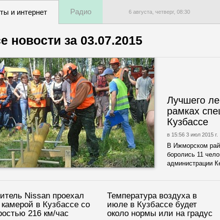
Радио
ты и интернет
6 августа, четверг,
08
:
30
е новости за
03.07.2015
Лучшего ле
рамках спе
Кузбассе
в 15:56 3 июл 2015 г.
В Ижморском рай
боролись 11 чел
администрации К
итель Nissan проехал
Температура воздуха в
 камерой в Кузбассе со
июле в Кузбассе будет
ростью 216 км/час
около нормы или на градус