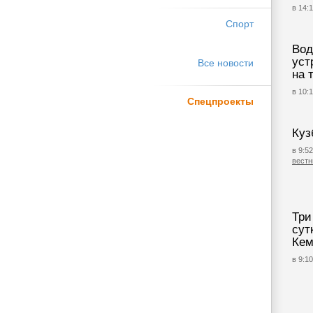
в 14:1
Спорт
Вод
уст
Все новости
на 
в 10:1
Спецпроекты
Куз
в 9:52
вестн
Три
сут
Кем
в 9:10