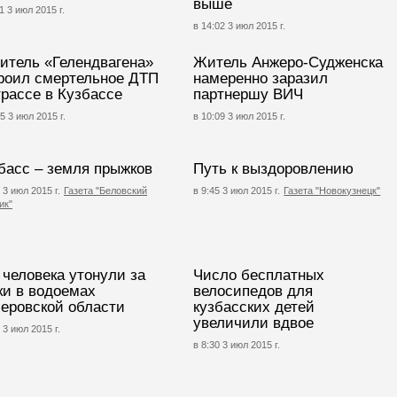
выше
1 3 июл 2015 г.
в 14:02 3 июл 2015 г.
итель «Гелендвагена»
Житель Анжеро-Судженска
роил смертельное ДТП
намеренно заразил
трассе в Кузбассе
партнершу ВИЧ
5 3 июл 2015 г.
в 10:09 3 июл 2015 г.
басс – земля прыжков
Путь к выздоровлению
 3 июл 2015 г.
Газета "Беловский
в 9:45 3 июл 2015 г.
Газета "Новокузнецк"
ик"
 человека утонули за
Число бесплатных
ки в водоемах
велосипедов для
еровской области
кузбасских детей
увеличили вдвое
 3 июл 2015 г.
в 8:30 3 июл 2015 г.