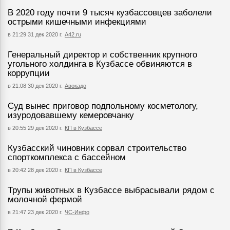
В 2020 году почти 9 тысяч кузбассовцев заболели
острыми кишечными инфекциями
в 21:29 31 дек 2020 г.
А42.ru
Генеральный директор и собственник крупного
угольного холдинга в Кузбассе обвиняются в
коррупции
в 21:08 30 дек 2020 г.
Авокадо
Суд вынес приговор подпольному косметологу,
изуродовавшему кемеровчанку
в 20:55 29 дек 2020 г.
КП в Кузбассе
Кузбасский чиновник сорвал строительство
спорткомплекса с бассейном
в 20:42 28 дек 2020 г.
КП в Кузбассе
Трупы животных в Кузбассе выбрасывали рядом с
молочной фермой
в 21:47 23 дек 2020 г.
ЧС-Инфо