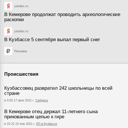
yandex.ru
В Кемерове продолжат проводить археологические
раскопки
yandex.ru
В Кузбассе 5 сентября выпал первый снег
Реклама
Происшествия
Кузбассовец развратил 242 школьницы по всей
стране
в 0:05 17 фев 2021 г.
Сибдепо
В Кемерове отец держал 11-летнего сына
прикованным цепью к гире
в 22:22 22 янв 2021 г.
КП в Кузбассе