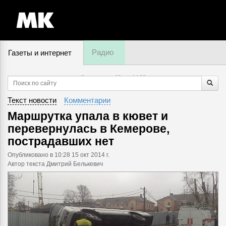
Радио
Газеты и интернет
8 августа, суббота,
14
:
22
Текст новости
Комментарии
Маршрутка упала в кювет и
перевернулась в Кемерове,
пострадавших нет
Опубликовано
в 10:28 15 окт 2014 г.
Автор текста Дмитрий Белькевич