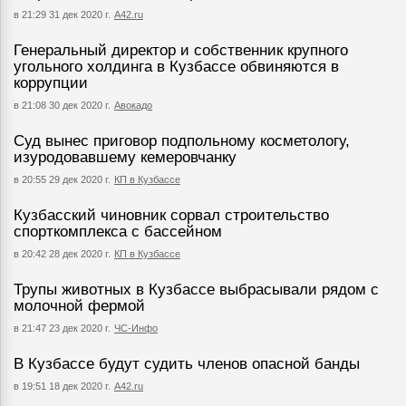
в 21:29 31 дек 2020 г.
А42.ru
Генеральный директор и собственник крупного
угольного холдинга в Кузбассе обвиняются в
коррупции
в 21:08 30 дек 2020 г.
Авокадо
Суд вынес приговор подпольному косметологу,
изуродовавшему кемеровчанку
в 20:55 29 дек 2020 г.
КП в Кузбассе
Кузбасский чиновник сорвал строительство
спорткомплекса с бассейном
в 20:42 28 дек 2020 г.
КП в Кузбассе
Трупы животных в Кузбассе выбрасывали рядом с
молочной фермой
в 21:47 23 дек 2020 г.
ЧС-Инфо
В Кузбассе будут судить членов опасной банды
в 19:51 18 дек 2020 г.
A42.ru