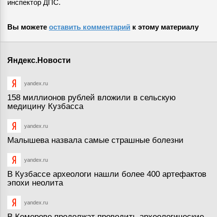
инспектор ДПС.
Вы можете
оставить комментарий
к этому материалу
Яндекс.Новости
yandex.ru
158 миллионов рублей вложили в сельскую
медицину Кузбасса
yandex.ru
Малышева назвала самые страшные болезни
yandex.ru
В Кузбассе археологи нашли более 400 артефактов
эпохи неолита
yandex.ru
В Кемерове продолжат проводить археологические